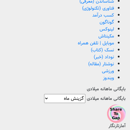
شناساندن (معرفی)
فناوری (تکنولوژی)
کسب درآمد
گوناگون
لینوکس
مکینتاش
موبایل | تلفن همراه
نسک (کتاب)
نوداد (خبر)
نوشتار (مقاله)
ورزشی
ویندوز
بایگانی ماهانه میلادی
بایگانی ماهانه میلادی
آمارتارنگار