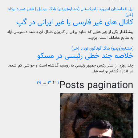
اپل
افغانستان
اندروید
تاجیکستان
رُخشاره(ویدیو) بلاگ
موبایل | تلفن همراه
نوداد
(خبر)
کانال های غیر فارسی یا غیر ایرانی در گپ
پیشگفتار یکی از چیز هایی که شاید برخی از کاربران دنبال آن باشند دسترسی آزاد
به منابع مختلف است. برای…
رُخشاره(ویدیو) بلاگ
گوناگون
نوداد (خبر)
خلاصه چند خطی رئیسی در مسکو
چند روزی از سفر رئیس جمهور رئیسی به روسیه گذشته است و حواشی کم شده.
هر اندازه گشتم برنامه ها…
Posts pagination
۱۹
…
۳
۲
۱