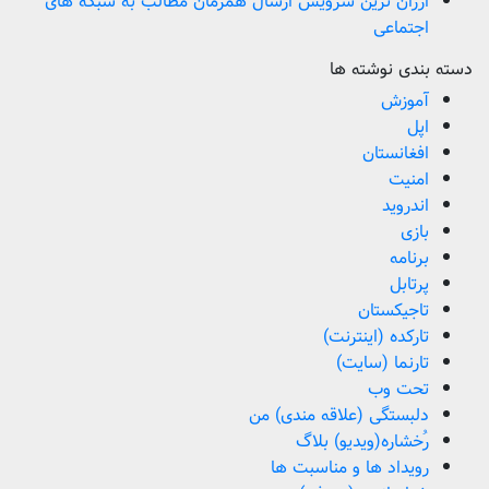
ارزان ترین سرویس ارسال همزمان مطالب به شبکه های
اجتماعی
دسته بندی نوشته ها
آموزش
اپل
افغانستان
امنیت
اندروید
بازی
برنامه
پرتابل
تاجیکستان
تارکده (اینترنت)
تارنما (سایت)
تحت وب
دلبستگی (علاقه مندی) من
رُخشاره(ویدیو) بلاگ
رویداد ها و مناسبت ها