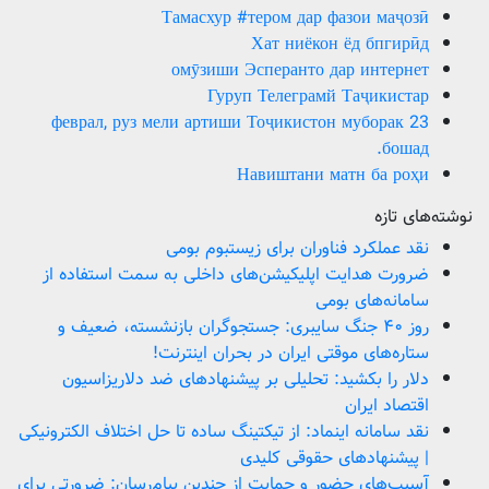
Тамасхур #тером дар фазои маҷозӣ
Хат ниёкон ёд бпгирӣд
омӯзиши Эсперанто дар интернет
Гуруп Телеграмй Таҷикистар
23 феврал, руз мели артиши Тоҷикистон муборак
бошад.
Навиштани матн ба роҳи
نوشته‌های تازه
نقد عملکرد فناوران برای زیستبوم بومی
ضرورت هدایت اپلیکیشن‌های داخلی به سمت استفاده از
سامانه‌های بومی
روز ۴۰ جنگ سایبری: جستجوگران بازنشسته، ضعیف و
ستاره‌های موقتی ایران در بحران اینترنت!
دلار را بکشید: تحلیلی بر پیشنهادهای ضد دلاریزاسیون
اقتصاد ایران
نقد سامانه اینماد: از تیکتینگ ساده تا حل اختلاف الکترونیکی
| پیشنهادهای حقوقی کلیدی
آسیب‌های حضور و حمایت از چندین پیام‌رسان: ضرورتی برای