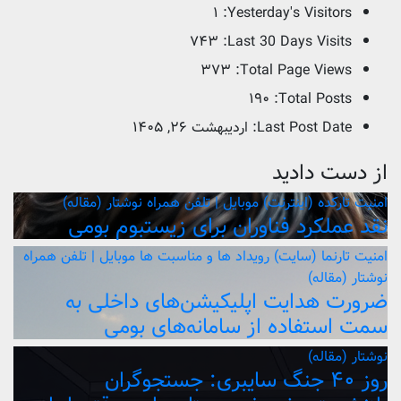
۱
Yesterday's Visitors:
۷۴۳
Last 30 Days Visits:
۳۷۳
Total Page Views:
۱۹۰
Total Posts:
Last Post Date:
اردیبهشت ۲۶, ۱۴۰۵
از دست دادید
امنیت
تارکده (اینترنت)
موبایل | تلفن همراه
نوشتار (مقاله)
نقد عملکرد فناوران برای زیستبوم بومی
امنیت
تارنما (سایت)
رویداد ها و مناسبت ها
موبایل | تلفن همراه
نوشتار (مقاله)
ضرورت هدایت اپلیکیشن‌های داخلی به
سمت استفاده از سامانه‌های بومی
نوشتار (مقاله)
روز ۴۰ جنگ سایبری: جستجوگران