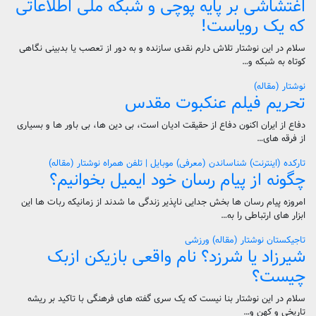
اغتشاشی بر پایه پوچی و شبکه ملی اطلاعاتی
که یک رویاست!
سلام در این نوشتار تلاش دارم نقدی سازنده و به دور از تعصب یا بدبینی نگاهی
کوتاه به شبکه و…
نوشتار (مقاله)
تحریم فیلم عنکبوت مقدس
دفاع از ایران اکنون دفاع از حقیقت ادیان است، بی دین ها، بی باور ها و بسیاری
از فرقه های…
تارکده (اینترنت)
شناساندن (معرفی)
موبایل | تلفن همراه
نوشتار (مقاله)
چگونه از پیام رسان خود ایمیل بخوانیم؟
امروزه پیام رسان ها بخش جدایی ناپذیر زندگی ما شدند از زمانیکه ربات ها این
ابزار های ارتباطی را به…
تاجیکستان
نوشتار (مقاله)
ورزشی
شیرزاد یا شرزد؟ نام واقعی بازیکن ازبک
چیست؟
سلام در این نوشتار بنا نیست که یک سری گفته های فرهنگی با تاکید بر ریشه
تاریخی و کهن و…