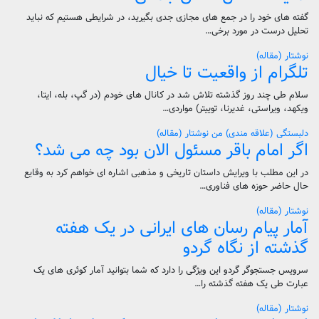
گفته های خود را در جمع های مجازی جدی بگیرید، در شرایطی هستیم که نباید
تحلیل درست در مورد برخی…
نوشتار (مقاله)
تلگرام از واقعیت تا خیال
سلام طی چند روز گذشته تلاش شد در کانال های خودم (در گپ، بله، ایتا،
ویکهد، ویراستی، غدیرنا، توییتر) مواردی…
دلبستگی (علاقه مندی) من
نوشتار (مقاله)
اگر امام باقر مسئول الان بود چه می شد؟
در این مطلب با ویرایش داستان تاریخی و مذهبی اشاره ای خواهم کرد به وقایع
حال حاضر حوزه های فناوری…
نوشتار (مقاله)
آمار پیام رسان های ایرانی در یک هفته
گذشته از نگاه گردو
سرویس جستجوگر گردو این ویژگی را دارد که شما بتوانید آمار کوئری های یک
عبارت طی یک هفته گذشته را…
نوشتار (مقاله)