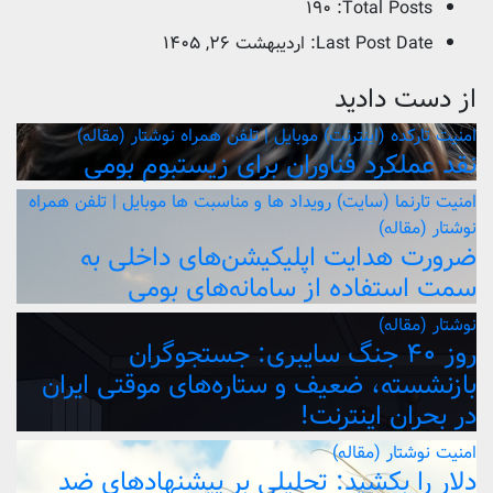
۱۹۰
Total Posts:
Last Post Date:
اردیبهشت ۲۶, ۱۴۰۵
از دست دادید
امنیت
تارکده (اینترنت)
موبایل | تلفن همراه
نوشتار (مقاله)
نقد عملکرد فناوران برای زیستبوم بومی
امنیت
تارنما (سایت)
رویداد ها و مناسبت ها
موبایل | تلفن همراه
نوشتار (مقاله)
ضرورت هدایت اپلیکیشن‌های داخلی به
سمت استفاده از سامانه‌های بومی
نوشتار (مقاله)
روز ۴۰ جنگ سایبری: جستجوگران
بازنشسته، ضعیف و ستاره‌های موقتی ایران
در بحران اینترنت!
امنیت
نوشتار (مقاله)
دلار را بکشید: تحلیلی بر پیشنهادهای ضد