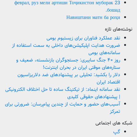
23 феврал, руз мели артиши Тоҷикистон муборак
бошад.
Навиштани матн ба роҳи
نوشته‌های تازه
نقد عملکرد فناوران برای زیستبوم بومی
ضرورت هدایت اپلیکیشن‌های داخلی به سمت استفاده از
سامانه‌های بومی
روز ۴۰ جنگ سایبری: جستجوگران بازنشسته، ضعیف و
ستاره‌های موقتی ایران در بحران اینترنت!
دلار را بکشید: تحلیلی بر پیشنهادهای ضد دلاریزاسیون
اقتصاد ایران
نقد سامانه اینماد: از تیکتینگ ساده تا حل اختلاف الکترونیکی
| پیشنهادهای حقوقی کلیدی
آسیب‌های حضور و حمایت از چندین پیام‌رسان: ضرورتی برای
تمرکز
شبکه های اجتماعی
گپ