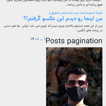
دوست دارید برای وبلاگ یا حتی وبسایت خود چت روم اختصاصی بسازید بدون
هیچ برنامه ای و دانش برنامه…
تارنما (سایت)
تحت وب
شناساندن (معرفی)
من اینجا رو دیدم این عکسو گرفتم!؟
پس از این همه جستجو بالاخره چیزی دیدم که باورم نمی شه .ایرانی ها هم دستی
در برنامه های آنلاین…
Posts pagination
۱۹
۱۸
…
۱