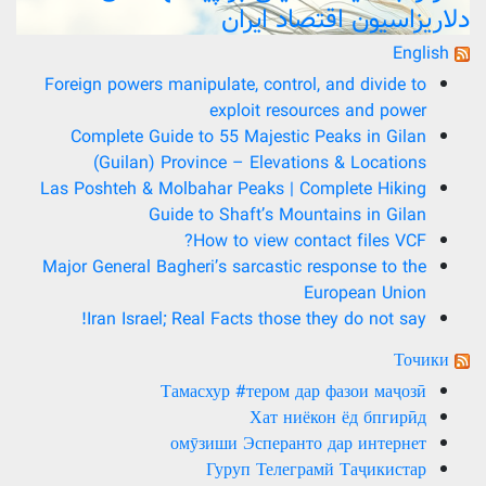
دلاریزاسیون اقتصاد ایران
English
Foreign powers manipulate, control, and divide to
exploit resources and power
Complete Guide to 55 Majestic Peaks in Gilan
(Guilan) Province – Elevations & Locations
Las Poshteh & Molbahar Peaks | Complete Hiking
Guide to Shaft’s Mountains in Gilan
How to view contact files VCF?
Major General Bagheri’s sarcastic response to the
European Union
Iran Israel; Real Facts those they do not say!
Точики
Тамасхур #тером дар фазои маҷозӣ
Хат ниёкон ёд бпгирӣд
омӯзиши Эсперанто дар интернет
Гуруп Телеграмй Таҷикистар