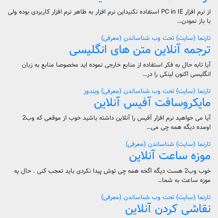
از نرم افزار PC in IE استفاده نکنیداین نرم افزار به ظاهر نرم افزار کاربردی بوده ولی
با باز نمودن…
تارنما (سایت)
تحت وب
شناساندن (معرفی)
ترجمه آنلاین متن های انگلیسی
آیا تابه حال به فکر استفاده از منابع خارجی نموده اید مخصوصا منابع به زبان
انگلیسی اکنون لینکی را در…
تارنما (سایت)
تحت وب
شناساندن (معرفی)
ویندوز
مایکروسافت آفیس آنلاین
آیا می خواهید نرم افزار آفیس را آنلاین داشته باشید خوب از موقعی که وب2
اومده دیگه همه چی می…
تارنما (سایت)
شناساندن (معرفی)
موزه ساعت آنلاین
خوب وب2 هست دیگه اگخه همه چی توش پیدا نکردی باید تعجب کنی . حال یه
موزه ساعت به شما…
تارنما (سایت)
تحت وب
شناساندن (معرفی)
نقاشی کردن آنلاین