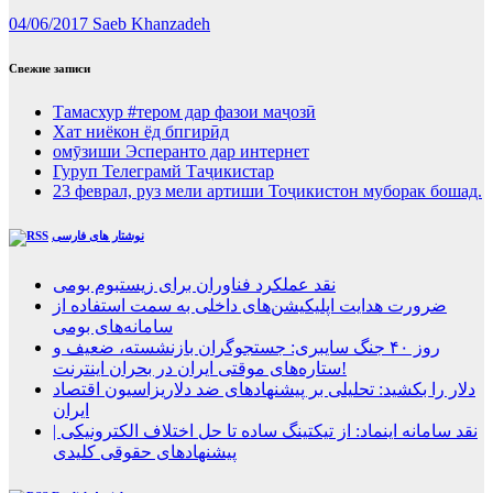
04/06/2017
Saeb Khanzadeh
Свежие записи
Тамасхур #тером дар фазои маҷозӣ
Хат ниёкон ёд бпгирӣд
омӯзиши Эсперанто дар интернет
Гуруп Телеграмй Таҷикистар
23 феврал, руз мели артиши Тоҷикистон муборак бошад.
نوشتار های فارسی
نقد عملکرد فناوران برای زیستبوم بومی
ضرورت هدایت اپلیکیشن‌های داخلی به سمت استفاده از
سامانه‌های بومی
روز ۴۰ جنگ سایبری: جستجوگران بازنشسته، ضعیف و
ستاره‌های موقتی ایران در بحران اینترنت!
دلار را بکشید: تحلیلی بر پیشنهادهای ضد دلاریزاسیون اقتصاد
ایران
نقد سامانه اینماد: از تیکتینگ ساده تا حل اختلاف الکترونیکی |
پیشنهادهای حقوقی کلیدی