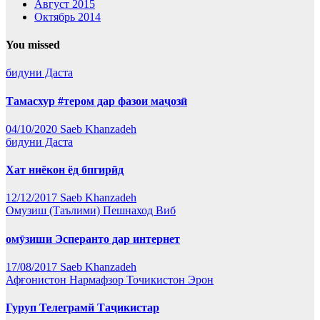
Август 2015
Октябрь 2014
You missed
бидуни Даста
Тамасхур #тером дар фазои маҷозӣ
04/10/2020
Saeb Khanzadeh
бидуни Даста
Хат ниёкон ёд бпгирӣд
12/12/2017
Saeb Khanzadeh
Омузиш (Таълими)
Пешнаход Виб
омӯзиши Эсперанто дар интернет
17/08/2017
Saeb Khanzadeh
Афғонистон
Нармафзор
Точикистон
Эрон
Гуруп Телеграмй Таҷикистар