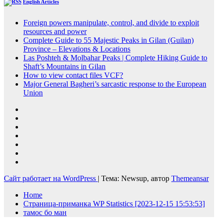
English Articles
Foreign powers manipulate, control, and divide to exploit
resources and power
Complete Guide to 55 Majestic Peaks in Gilan (Guilan)
Province – Elevations & Locations
Las Poshteh & Molbahar Peaks | Complete Hiking Guide to
Shaft’s Mountains in Gilan
How to view contact files VCF?
Major General Bagheri’s sarcastic response to the European
Union
Сайт работает на WordPress
|
Тема: Newsup, автор
Themeansar
Home
Страница-приманка WP Statistics [2023-12-15 15:53:53]
тамос бо ман