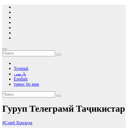
Перейти
к
содержимому
Тоҷикӣ
پارسی
English
тамос бо ман
Гуруп Телеграмй Таҷикистар
#Соиб Хонзода