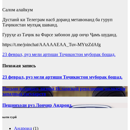
Салом алайкум
Дустанӣ ки Телеграм насб доранд метавонанд ба гуруп
Таҷикистан мулҳақ шаванд.
Гуруҳе аз Таҷик ва Фарсе забонон дар онҷо Ҷамъ шуданд.
https://t.me/joinchat/AAAAAEAA_Tuv-MYtzZdAfg
Навигация
23 феврал, руз мели артиши Тоҷикистон муборак бошад.
по
Похожая запись
записям
23 феврал, руз мели артиши Тоҷикистон муборак бошад.
Письмо великого лидера Исламской революции молодежи
западных государств
Пешниҳоди руз Лонҷир Андроид,
кати гурй
Андроид
(1)