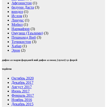
Афғонистон
(1)
бидуни Даста
(3)
виндоз
(1)
Ислом
(1)
Линукс
(1)
Мобил
(1)
Нармафзор
(3)
Омузиш (Таълими)
(3)
Пешнаход Виб
(3)
Точикистон
(3)
Хабар
(1)
Эрон
(2)
дифоо аз марзи фарҳангй янй дифоо аз вожҳ (луғат) ҳэ форсй
торйхчи
Октябрь 2020
Декабрь 2017
Август 2017
Июнь 2017
Февраль 2017
Ноябрь 2016
Декабрь 2015