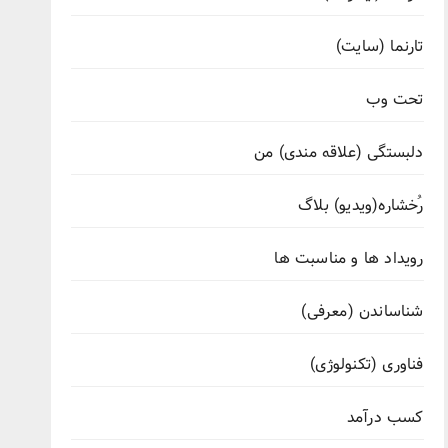
تارنما (سایت)
تحت وب
دلبستگی (علاقه مندی) من
رُخشاره(ویدیو) بلاگ
رویداد ها و مناسبت ها
شناساندن (معرفی)
فناوری (تکنولوژی)
کسب درآمد