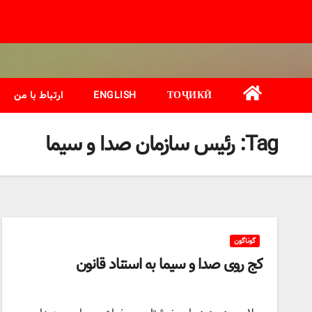
Ski
t
conten
ТОҶИКӢ
ENGLISH
ارتباط با من
Tag:
رئیس سازمان صدا و سیما
گوناگون
کج روی صدا و سیما به استناد قانون