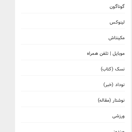
گوناگون
لینوکس
مکینتاش
موبایل | تلفن همراه
نسک (کتاب)
نوداد (خبر)
نوشتار (مقاله)
ورزشی
ویندوز