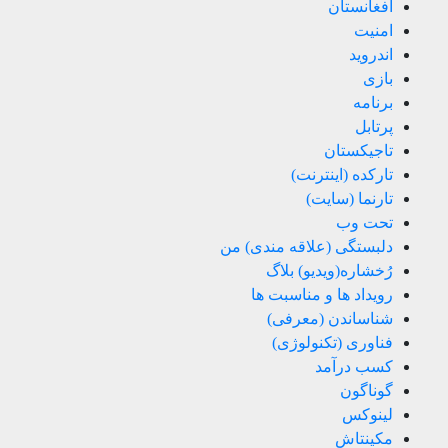
افغانستان
امنیت
اندروید
بازی
برنامه
پرتابل
تاجیکستان
تارکده (اینترنت)
تارنما (سایت)
تحت وب
دلبستگی (علاقه مندی) من
رُخشاره(ویدیو) بلاگ
رویداد ها و مناسبت ها
شناساندن (معرفی)
فناوری (تکنولوژی)
کسب درآمد
گوناگون
لینوکس
مکینتاش