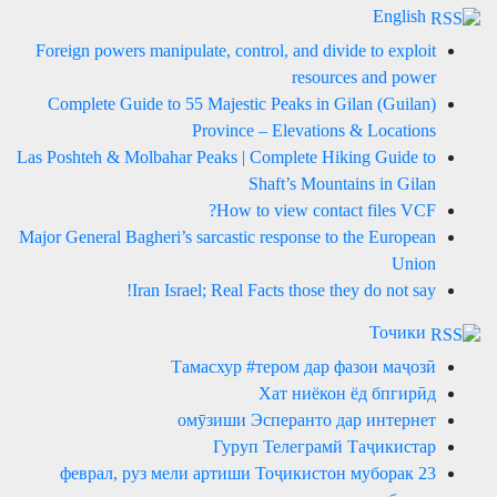
English
Foreign powers manipulate, control, and divide to exploit
resources and power
Complete Guide to 55 Majestic Peaks in Gilan (Guilan)
Province – Elevations & Locations
Las Poshteh & Molbahar Peaks | Complete Hiking Guide to
Shaft’s Mountains in Gilan
How to view contact files VCF?
Major General Bagheri’s sarcastic response to the European
Union
Iran Israel; Real Facts those they do not say!
Точики
Тамасхур #тером дар фазои маҷозӣ
Хат ниёкон ёд бпгирӣд
омӯзиши Эсперанто дар интернет
Гуруп Телеграмй Таҷикистар
23 феврал, руз мели артиши Тоҷикистон муборак