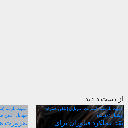
از دست دادید
امنیت
تارکده (اینترنت)
موبایل | تلفن همراه
امنیت
تارنما (
نوشتار (مقاله)
موبایل | تلفن ه
نقد عملکرد فناوران برای
ضرورت هدا