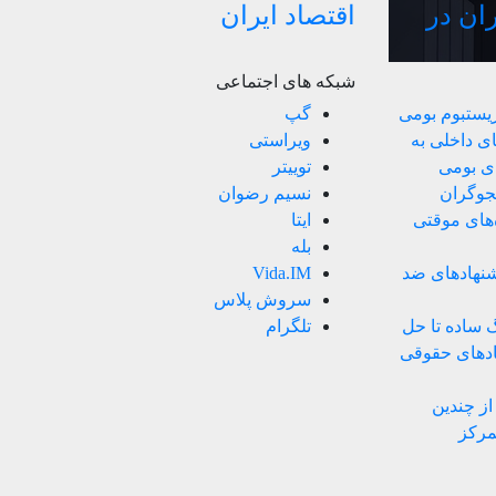
ران در
اقتصاد ایران
شبکه های اجتماعی
زیستبوم بومی
گپ
ی داخلی به
ویراستی
ای بومی
توییتر
ستجوگران
نسیم رضوان
های موقتی
ایتا
بله
یشنهادهای ضد
Vida.IM
سروش پلاس
نگ ساده تا حل
تلگرام
هادهای حقوقی
ز چندین
مرکز