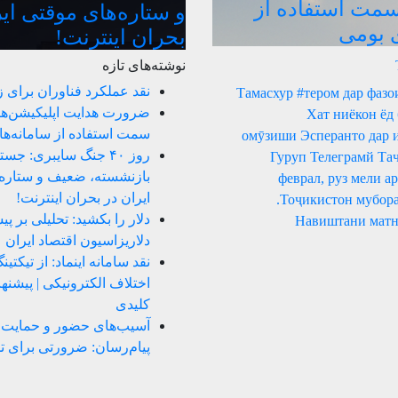
سمت استفاده از
و ستاره‌های موقتی ای
ی بومی
بحران اینترنت!
نوشته‌های تازه
نقد عملکرد فناوران برای 
Тамасхур #тером дар фазо
ضرورت هدایت اپلیکیشن‌ها
Хат ниёкон ёд
سمت استفاده از سامانه‌ه
омӯзиши Эсперанто дар 
روز ۴۰ جنگ سایبری: ج
Гуруп Телеграмй Та
بازنشسته، ضعیف و ستاره‌
23 феврал, руз мели 
ایران در بحران اینترنت!
Тоҷикистон мубора
دلار را بکشید: تحلیلی بر پ
Навиштани матн
دلاریزاسیون اقتصاد ایران
نقد سامانه اینماد: از تیکتی
اختلاف الکترونیکی | پیشن
کلیدی
آسیب‌های حضور و حمایت ا
پیام‌رسان: ضرورتی برای ت