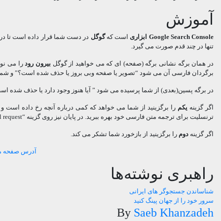
آموزش
Google Search Console
ابزاری
است که
گوگل
در دست شما قرار داده است تا در
تنها در چند قدم صورت می گیرد.
در همان برگه نشانی برگه (صفحه) ای که می خواهید از گوگل
بیرون رود
را می نوی
برگردان فارسی آن می شود “تصویر یا صفحه وبی بروز یا حذف شده است؟” و شما باید با Yes و No (پنجره بسته می شود) پاسخ بدهید و روی ext
در برگه پسین(بعدی) از شما پرسیده می شود ” آیا هنوز وجود دارد یا حذف شده اس
اگر گزینه
یکم
را برگزینید از شما می خواهد که کمی درباره آنچه رخ داده است و 
ترنسلیت برای ترجمه متن فارسی خود بهره ببرید. در پایان نیز روی گزینه “removal request” کلیک کنید. منتظر بارگزاری دوباره صفحه شوید.
اگر گزینه
دوم
را برگزینید از بازخورد شما تشکر می کند.
آدرس صفحه مر
راهبری نوشته‌ها
شناساندن جستجوگر های ایرانی
سرور خود را از جهان پینگ کنید
By
Saeb Khanzadeh