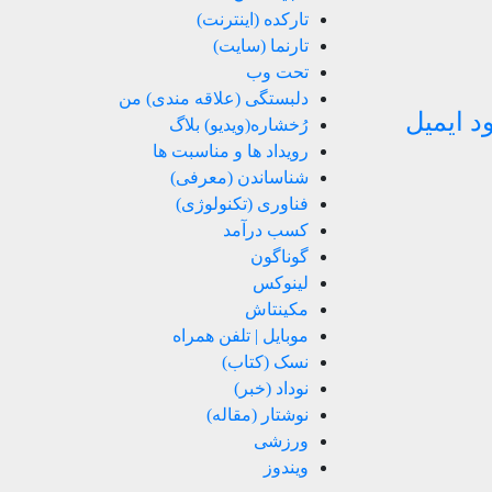
تارکده (اینترنت)
تارنما (سایت)
تحت وب
دلبستگی (علاقه مندی) من
د ایمیل
رُخشاره(ویدیو) بلاگ
رویداد ها و مناسبت ها
شناساندن (معرفی)
فناوری (تکنولوژی)
کسب درآمد
گوناگون
لینوکس
مکینتاش
موبایل | تلفن همراه
نسک (کتاب)
نوداد (خبر)
نوشتار (مقاله)
ورزشی
ویندوز