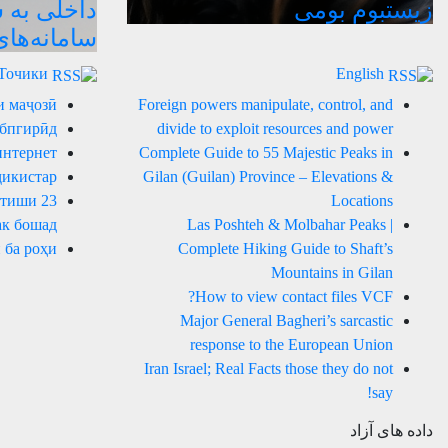
زیستبوم بومی
داخلی به 
سامانه‌ها
Точики
English
и маҷозӣ
Foreign powers manipulate, control, and
 бпгирӣд
divide to exploit resources and power
интернет
Complete Guide to 55 Majestic Peaks in
ҷикистар
Gilan (Guilan) Province – Elevations &
артиши
Locations
к бошад.
Las Poshteh & Molbahar Peaks |
 ба роҳи
Complete Hiking Guide to Shaft’s
Mountains in Gilan
How to view contact files VCF?
Major General Bagheri’s sarcastic
response to the European Union
Iran Israel; Real Facts those they do not
say!
داده های آزاد