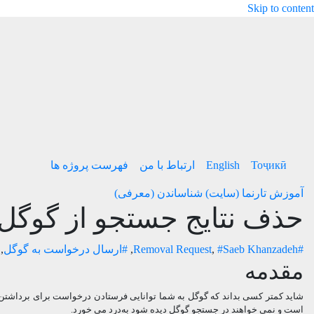
Skip to content
Тоҷикӣ
English
ارتباط با من
فهرست پروژه ها
آموزش
تارنما (سایت)
شناساندن (معرفی)
حذف نتایج جستجو از گوگل
#Removal Request
#Saeb Khanzadeh
,
,
#ارسال درخواست به گوگل
,
مقدمه
شاید کمتر کسی بداند که گوگل به شما توانایی فرستادن درخواست برای برداشتن ب
است و نمی خواهند در جستجو گوگل دیده شود به‌درد می خورد.