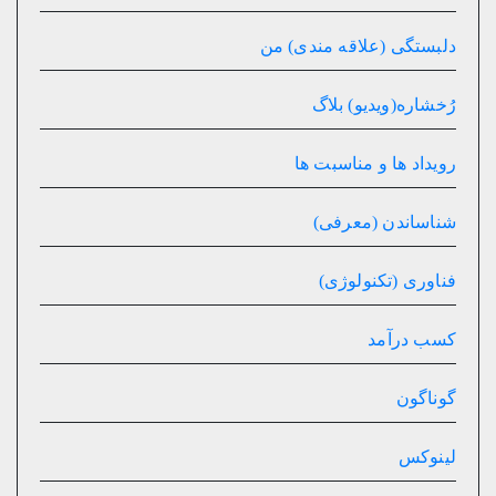
دلبستگی (علاقه مندی) من
رُخشاره(ویدیو) بلاگ
رویداد ها و مناسبت ها
شناساندن (معرفی)
فناوری (تکنولوژی)
کسب درآمد
گوناگون
لینوکس