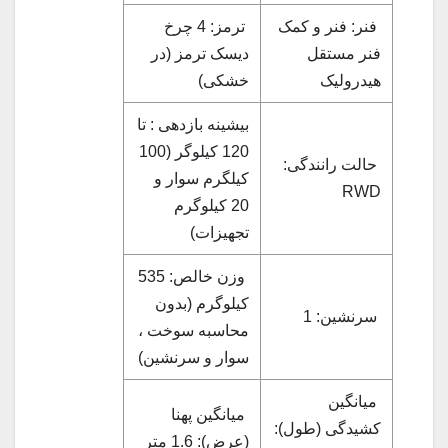
فنر: فنر و کمک
ترمز: 4 چرخ
فنر مستقل
دیسک ترمز (در
هیدرولیک
خشکی)
بیشینه بازدهی : تا
120 کیلوگر (100
حالت رانندگی:
کیلگرم سوار و
RWD
20 کیلوگرم
تجهیزات)
وزن خالص: 535
کیلوگرم (بدون
سرنشین: 1
محاسبه سوخت ،
سوار و سرنشین)
میانگین
میانگین پهنا
کشیدگی (طول):
(عرض): 1.6 متر