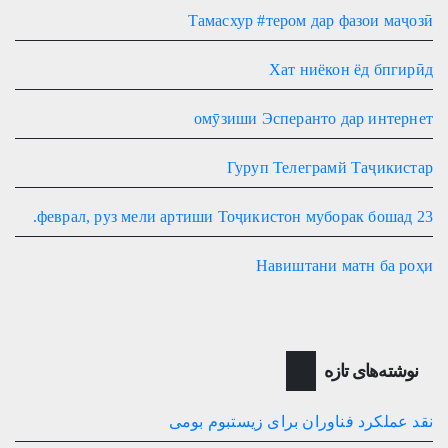
Тамасхур #тером дар фазои маҷозӣ
Хат ниёкон ёд бпгирӣд
омӯзиши Эсперанто дар интернет
Гуруп Телеграмй Таҷикистар
23 феврал, руз мели артиши Тоҷикистон муборак бошад.
Навиштани матн ба роҳи
نوشته‌های تازه
نقد عملکرد فناوران برای زیستبوم بومی