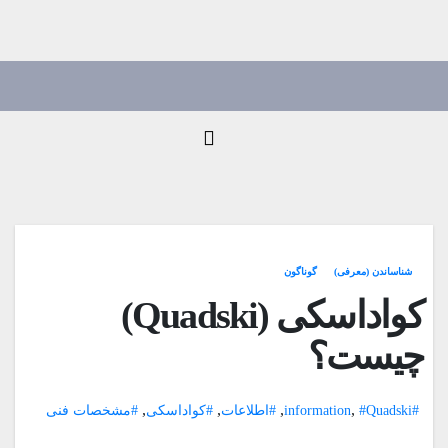
Ski
t
conten
شناساندن (معرفی)
گوناگون
کواداسکی (Quadski)
چیست؟
,
,
,
,
#information
#Quadski
#اطلاعات
#کواداسکی
#مشخصات فنی