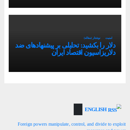
امنیت
نوشتار (مقاله)
دلار را بکشید: تحلیلی بر پیشنهادهای ضد
دلاریزاسیون اقتصاد ایران
ENGLISH
Foreign powers manipulate, control, and divide to exploit