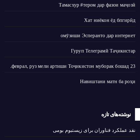
Тамасхур #тером дар фазои маҷозӣ
Хат ниёкон ёд бпгирӣд
омӯзиши Эсперанто дар интернет
Гуруп Телеграмй Таҷикистар
23 феврал, руз мели артиши Тоҷикистон муборак бошад.
Навиштани матн ба роҳи
نوشته‌های تازه
نقد عملکرد فناوران برای زیستبوم بومی