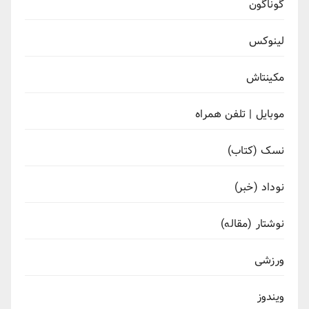
گوناگون
لینوکس
مکینتاش
موبایل | تلفن همراه
نسک (کتاب)
نوداد (خبر)
نوشتار (مقاله)
ورزشی
ویندوز