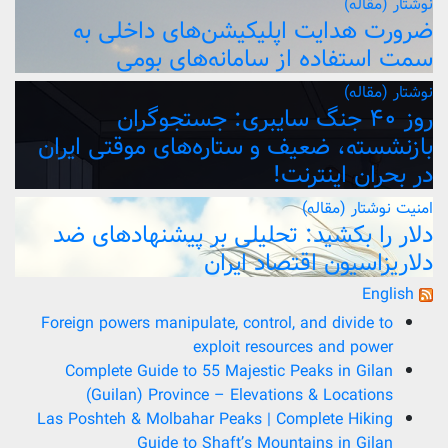
نوشتار (مقاله)
ضرورت هدایت اپلیکیشن‌های داخلی به
سمت استفاده از سامانه‌های بومی
نوشتار (مقاله)
روز ۴۰ جنگ سایبری: جستجوگران
بازنشسته، ضعیف و ستاره‌های موقتی ایران
در بحران اینترنت!
امنیت
نوشتار (مقاله)
دلار را بکشید: تحلیلی بر پیشنهادهای ضد
دلاریزاسیون اقتصاد ایران
English
Foreign powers manipulate, control, and divide to
exploit resources and power
Complete Guide to 55 Majestic Peaks in Gilan
(Guilan) Province – Elevations & Locations
Las Poshteh & Molbahar Peaks | Complete Hiking
Guide to Shaft’s Mountains in Gilan