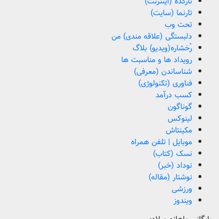
تارکده (اینترنت)
تارنما (سایت)
تحت وب
دلبستگی (علاقه مندی) من
رُخشاره(ویدیو) بلاگ
رویداد ها و مناسبت ها
شناساندن (معرفی)
فناوری (تکنولوژی)
کسب درآمد
گوناگون
لینوکس
مکینتاش
موبایل | تلفن همراه
نسک (کتاب)
نوداد (خبر)
نوشتار (مقاله)
ورزشی
ویندوز