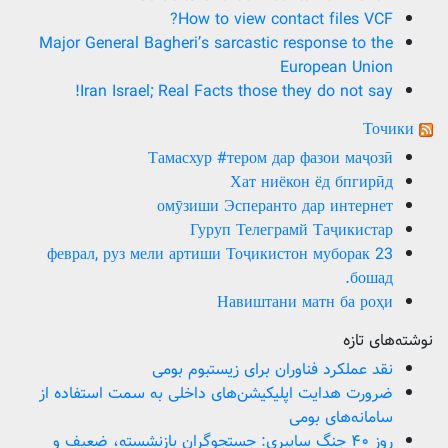
How to view contact files VCF?
Major General Bagheri’s sarcastic response to the
European Union
Iran Israel; Real Facts those they do not say!
Точики
Тамасхур #тером дар фазои маҷозӣ
Хат ниёкон ёд бпгирӣд
омӯзиши Эсперанто дар интернет
Гуруп Телеграмй Таҷикистар
23 феврал, руз мели артиши Тоҷикистон муборак
бошад.
Навиштани матн ба роҳи
نوشته‌های تازه
نقد عملکرد فناوران برای زیستبوم بومی
ضرورت هدایت اپلیکیشن‌های داخلی به سمت استفاده از
سامانه‌های بومی
روز ۴۰ جنگ سایبری: جستجوگران بازنشسته، ضعیف و