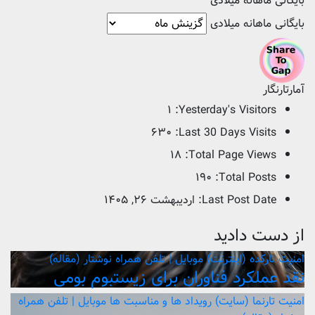
بایگانی ماهانه میلادی
بایگانی ماهانه میلادی
آمارتارنگار
۱
Yesterday's Visitors:
۶۳۰
Last 30 Days Visits:
۱۸
Total Page Views:
۱۹۰
Total Posts:
Last Post Date:
اردیبهشت ۲۶, ۱۴۰۵
از دست دادید
امنیت
تارکده (اینترنت)
موبایل | تلفن همراه
نوشتار (مقاله)
نقد عملکرد فناوران برای زیستبوم بومی
امنیت
تارنما (سایت)
رویداد ها و مناسبت ها
موبایل | تلفن همراه