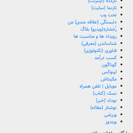
تارکده (اینترنت)
تارنما (سایت)
تحت وب
دلبستگی (علاقه مندی) من
رُخشاره(ویدیو) بلاگ
رویداد ها و مناسبت ها
شناساندن (معرفی)
فناوری (تکنولوژی)
کسب درآمد
گوناگون
لینوکس
مکینتاش
موبایل | تلفن همراه
نسک (کتاب)
نوداد (خبر)
نوشتار (مقاله)
ورزشی
ویندوز