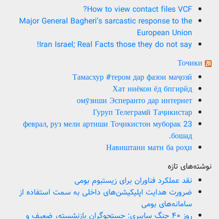
How to view contact files VCF?
Major General Bagheri’s sarcastic response to the
European Union
Iran Israel; Real Facts those they do not say!
Точики
Тамасхур #тером дар фазои маҷозӣ
Хат ниёкон ёд бпгирӣд
омӯзиши Эсперанто дар интернет
Гуруп Телеграмй Таҷикистар
23 феврал, руз мели артиши Тоҷикистон муборак
бошад.
Навиштани матн ба роҳи
نوشته‌های تازه
نقد عملکرد فناوران برای زیستبوم بومی
ضرورت هدایت اپلیکیشن‌های داخلی به سمت استفاده از
سامانه‌های بومی
روز ۴۰ جنگ سایبری: جستجوگران بازنشسته، ضعیف و