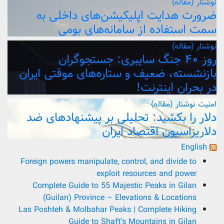
نوشتار (مقاله)
ضرورت هدایت اپلیکیشن‌های داخلی به
سمت استفاده از سامانه‌های بومی
نوشتار (مقاله)
روز ۴۰ جنگ سایبری: جستجوگران
بازنشسته، ضعیف و ستاره‌های موقتی ایران
در بحران اینترنت!
امنیت
نوشتار (مقاله)
دلار را بکشید: تحلیلی بر پیشنهادهای ضد
دلاریزاسیون اقتصاد ایران
English
Foreign powers manipulate, control, and divide to
exploit resources and power
Complete Guide to 55 Majestic Peaks in Gilan
(Guilan) Province – Elevations & Locations
Las Poshteh & Molbahar Peaks | Complete Hiking
Guide to Shaft’s Mountains in Gilan