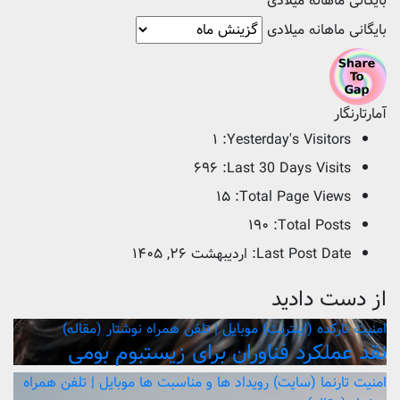
بایگانی ماهانه میلادی
بایگانی ماهانه میلادی
آمارتارنگار
۱
Yesterday's Visitors:
۶۹۶
Last 30 Days Visits:
۱۵
Total Page Views:
۱۹۰
Total Posts:
Last Post Date:
اردیبهشت ۲۶, ۱۴۰۵
از دست دادید
امنیت
تارکده (اینترنت)
موبایل | تلفن همراه
نوشتار (مقاله)
نقد عملکرد فناوران برای زیستبوم بومی
امنیت
تارنما (سایت)
رویداد ها و مناسبت ها
موبایل | تلفن همراه