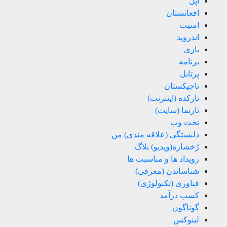
اپل
افغانستان
امنیت
اندروید
بازی
برنامه
پرتابل
تاجیکستان
تارکده (اینترنت)
تارنما (سایت)
تحت وب
دلبستگی (علاقه مندی) من
رُخشاره(ویدیو) بلاگ
رویداد ها و مناسبت ها
شناساندن (معرفی)
فناوری (تکنولوژی)
کسب درآمد
گوناگون
لینوکس