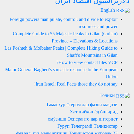
دلاریزاسیون اقتصاد ایران
English
Foreign powers manipulate, control, and divide to exploit
resources and power
Complete Guide to 55 Majestic Peaks in Gilan (Guilan)
Province – Elevations & Locations
Las Poshteh & Molbahar Peaks | Complete Hiking Guide to
Shaft’s Mountains in Gilan
How to view contact files VCF?
Major General Bagheri’s sarcastic response to the European
Union
Iran Israel; Real Facts those they do not say!
Точики
Тамасхур #тером дар фазои маҷозӣ
Хат ниёкон ёд бпгирӣд
омӯзиши Эсперанто дар интернет
Гуруп Телеграмй Таҷикистар
23 феврал, руз мели артиши Тоҷикистон муборак