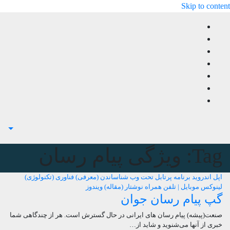
Skip to content
Tag:
ویژگی پیام رسان
اپل
اندروید
برنامه
پرتابل
تحت وب
شناساندن (معرفی)
فناوری (تکنولوژی)
لینوکس
موبایل | تلفن همراه
نوشتار (مقاله)
ویندوز
گپ پیام رسان جوان
صنعت(پیشه) پیام رسان های ایرانی در حال گسترش است. هر از چندگاهی شما
خبری از آنها می‌شنوید و شاید از…