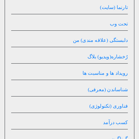
تارنما (سایت)
تحت وب
دلبستگی (علاقه مندی) من
رُخشاره(ویدیو) بلاگ
رویداد ها و مناسبت ها
شناساندن (معرفی)
فناوری (تکنولوژی)
کسب درآمد
گوناگون