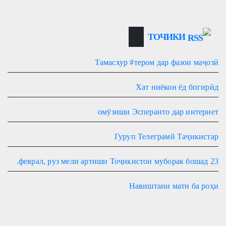
ТОЧИКИ
Тамасхур #тером дар фазои маҷозӣ
Хат ниёкон ёд бпгирӣд
омӯзиши Эсперанто дар интернет
Гуруп Телеграмй Таҷикистар
23 феврал, руз мели артиши Тоҷикистон муборак бошад.
Навиштани матн ба роҳи