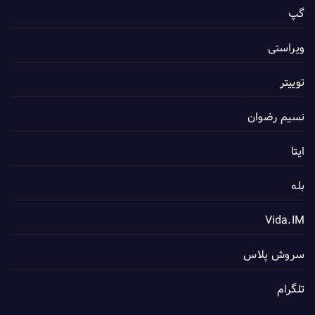
گپ
ویراستی
توییتر
نسیم رضوان
ایتا
بله
Vida.IM
سروش پلاس
تلگرام