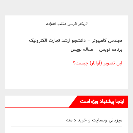
تارنگار فارسی صائب خانزاده
مهندس کامپیوتر – دانشجو ارشد تجارت الکترونیک
برنامه نویس – مقاله نویس
این تصویر (آواتار) چیست؟
اینجا پیشنهاد ویژه است
میزبانی وبسایت و خرید دامنه