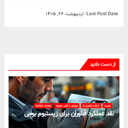
Last Post Date:
اردیبهشت ۲۶, ۱۴۰۵
از دست دادید
امنیت
تارکده (اینترنت)
موبایل | تلفن همراه
نوشتار (مقاله)
نقد عملکرد فناوران برای زیستبوم بومی