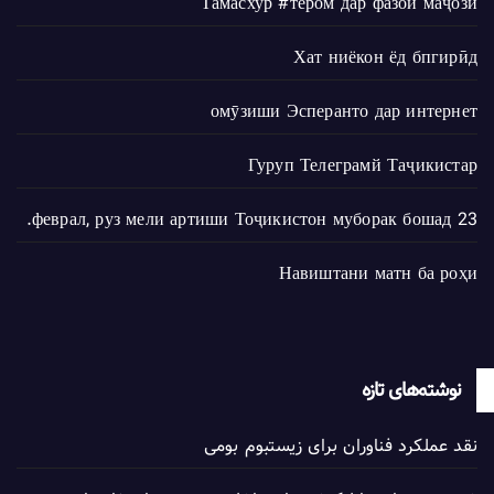
Тамасхур #тером дар фазои маҷозӣ
Хат ниёкон ёд бпгирӣд
омӯзиши Эсперанто дар интернет
Гуруп Телеграмй Таҷикистар
23 феврал, руз мели артиши Тоҷикистон муборак бошад.
Навиштани матн ба роҳи
نوشته‌های تازه
نقد عملکرد فناوران برای زیستبوم بومی