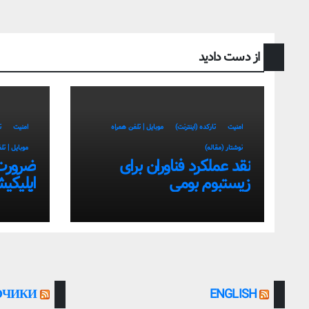
از دست دادید
امنیت
تارکده (اینترنت)
موبایل | تلفن همراه
امنیت
ت
نوشتار (مقاله)
موبایل | تل
نقد عملکرد فناوران برای
ضرورت
زیستبوم بومی
اپلیکی
سمت اس
بومی
ОЧИКИ
ENGLISH