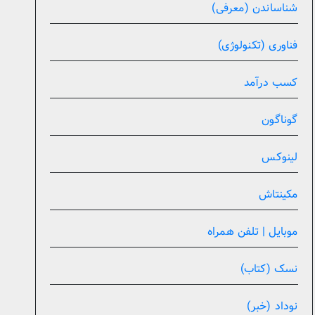
شناساندن (معرفی)
فناوری (تکنولوژی)
کسب درآمد
گوناگون
لینوکس
مکینتاش
موبایل | تلفن همراه
نسک (کتاب)
نوداد (خبر)