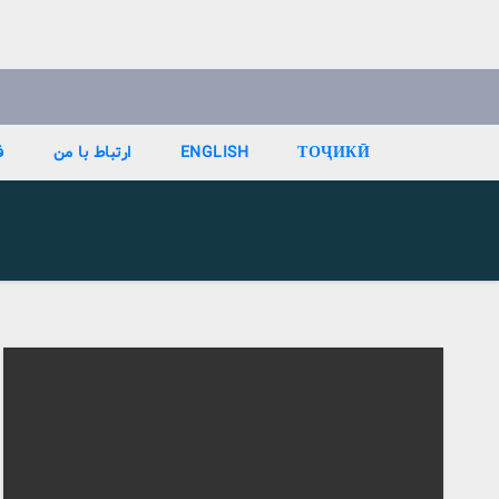
Ski
t
conten
ТОҶИКӢ
ENGLISH
ارتباط با من
ف