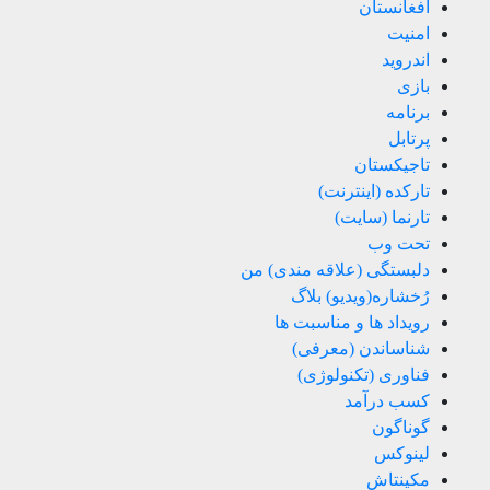
افغانستان
امنیت
اندروید
بازی
برنامه
پرتابل
تاجیکستان
تارکده (اینترنت)
تارنما (سایت)
تحت وب
دلبستگی (علاقه مندی) من
رُخشاره(ویدیو) بلاگ
رویداد ها و مناسبت ها
شناساندن (معرفی)
فناوری (تکنولوژی)
کسب درآمد
گوناگون
لینوکس
مکینتاش