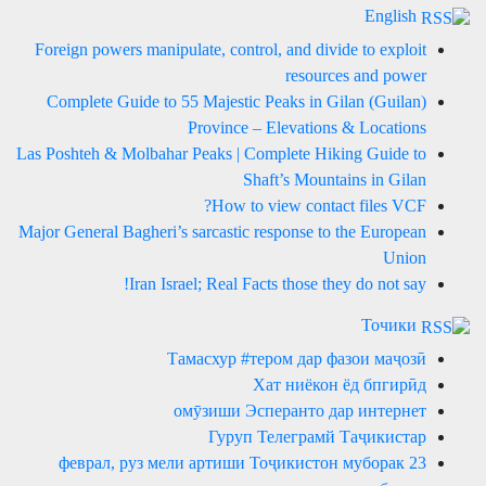
English
Foreign powers manipulate, control, and divide to exploit
resources and power
Complete Guide to 55 Majestic Peaks in Gilan (Guilan)
Province – Elevations & Locations
Las Poshteh & Molbahar Peaks | Complete Hiking Guide to
Shaft’s Mountains in Gilan
How to view contact files VCF?
Major General Bagheri’s sarcastic response to the European
Union
Iran Israel; Real Facts those they do not say!
Точики
Тамасхур #тером дар фазои маҷозӣ
Хат ниёкон ёд бпгирӣд
омӯзиши Эсперанто дар интернет
Гуруп Телеграмй Таҷикистар
23 феврал, руз мели артиши Тоҷикистон муборак