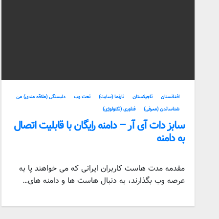
افغانستان
تاجیکستان
تارنما (سایت)
تحت وب
دلبستگی (علاقه مندی) من
شناساندن (معرفی)
فناوری (تکنولوژی)
سابز دات آی آر – دامنه رایگان با قابلیت اتصال
به دامنه
مقدمه مدت هاست کاربران ایرانی که می خواهند پا به
عرصه وب بگذارند، به دنبال هاست ها و دامنه های…