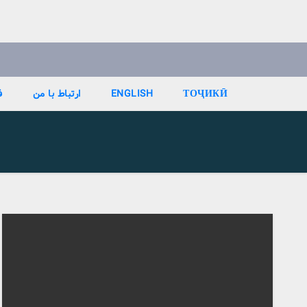
Ski
t
conten
ТОҶИКӢ
ENGLISH
ارتباط با من
ف