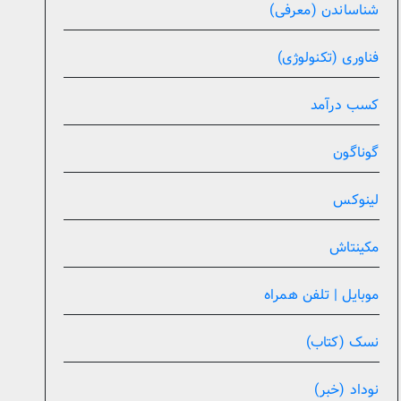
شناساندن (معرفی)
فناوری (تکنولوژی)
کسب درآمد
گوناگون
لینوکس
مکینتاش
موبایل | تلفن همراه
نسک (کتاب)
نوداد (خبر)