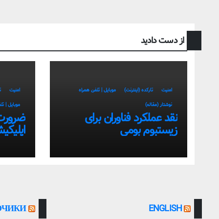
از دست دادید
امنیت
تارکده (اینترنت)
موبایل | تلفن همراه
امنیت
ت
نوشتار (مقاله)
موبایل | تل
نقد عملکرد فناوران برای
ضرورت
زیستبوم بومی
اپلیکی
سمت اس
بومی
ОЧИКИ
ENGLISH