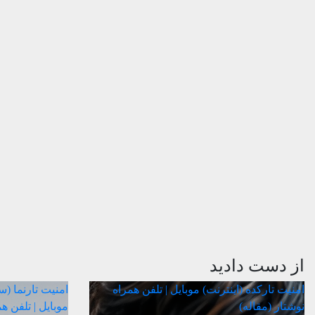
از دست دادید
امنیت
تارکده (اینترنت)
موبایل | تلفن همراه
امنیت
تارنما (
نوشتار (مقاله)
موبایل | تلفن ه