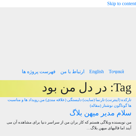
Skip to content
Тоҷикӣ
English
ارتباط با من
فهرست پروژه ها
Tag:
در دل من بود
تارکده (اینترنت)
تارنما (سایت)
دلبستگی (علاقه مندی) من
رویداد ها و مناسبت
ها
گوناگون
نوشتار (مقاله)
سلام مدیر میهن بلاگ
من نویسنده وبلاگی هستم که کار بران من از سراسر دنیا برای مشاهده آن می
آیند اما قالبهای میهن بلاگ…