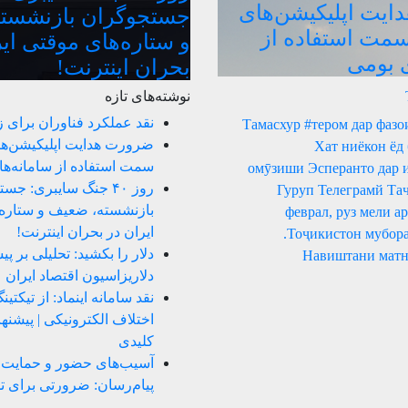
یت اپلیکیشن‌های
جستجوگران بازنشست
سمت استفاده از
و ستاره‌های موقتی ای
ی بومی
بحران اینترنت!
نوشته‌های تازه
نقد عملکرد فناوران برای 
Тамасхур #тером дар фазо
ضرورت هدایت اپلیکیشن‌ها
Хат ниёкон ёд
سمت استفاده از سامانه‌ه
омӯзиши Эсперанто дар 
روز ۴۰ جنگ سایبری: ج
Гуруп Телеграмй Та
بازنشسته، ضعیف و ستاره‌
23 феврал, руз мели 
ایران در بحران اینترنت!
Тоҷикистон мубора
دلار را بکشید: تحلیلی بر پ
Навиштани матн
دلاریزاسیون اقتصاد ایران
نقد سامانه اینماد: از تیکتی
اختلاف الکترونیکی | پیشن
کلیدی
آسیب‌های حضور و حمایت ا
پیام‌رسان: ضرورتی برای ت