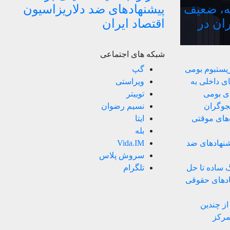
ه، ضعیف
پیشنهادهای ضد دلاریزاسیون
ران در
اقتصاد ایران
شبکه های اجتماعی
زیستبوم بومی
گپ
ی داخلی به
ویراستی
ای بومی
توییتر
ستجوگران
نسیم رضوان
های موقتی
ایتا
بله
یشنهادهای ضد
Vida.IM
سروش پلاس
نگ ساده تا حل
تلگرام
هادهای حقوقی
ز چندین
مرکز