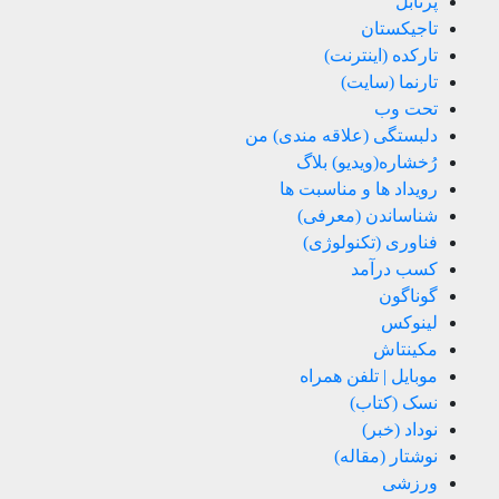
پرتابل
تاجیکستان
تارکده (اینترنت)
تارنما (سایت)
تحت وب
دلبستگی (علاقه مندی) من
رُخشاره(ویدیو) بلاگ
رویداد ها و مناسبت ها
شناساندن (معرفی)
فناوری (تکنولوژی)
کسب درآمد
گوناگون
لینوکس
مکینتاش
موبایل | تلفن همراه
نسک (کتاب)
نوداد (خبر)
نوشتار (مقاله)
ورزشی