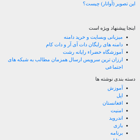
این تصویر (آواتار) چیست؟
اینجا پیشنهاد ویژه است
میزبانی وبسایت و خرید دامنه
دامنه های رایگان دات آی آر و دات کام
آموزشگاه خضراء رایانه رشت
ارزان ترین سرویس ارسال همزمان مطالب به شبکه های
اجتماعی
دسته بندی نوشته ها
آموزش
اپل
افغانستان
امنیت
اندروید
بازی
برنامه