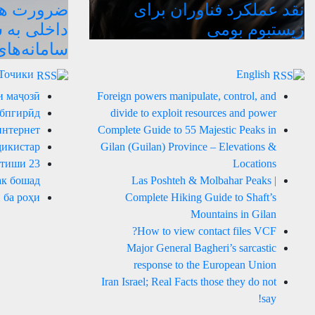
نقد عملکرد فناوران برای
ضرورت هدا
زیستبوم بومی
داخلی به 
سامانه‌ها
Точики
English
и маҷозӣ
Foreign powers manipulate, control, and
 бпгирӣд
divide to exploit resources and power
интернет
Complete Guide to 55 Majestic Peaks in
ҷикистар
Gilan (Guilan) Province – Elevations &
артиши
Locations
к бошад.
Las Poshteh & Molbahar Peaks |
 ба роҳи
Complete Hiking Guide to Shaft’s
Mountains in Gilan
How to view contact files VCF?
Major General Bagheri’s sarcastic
response to the European Union
Iran Israel; Real Facts those they do not
say!