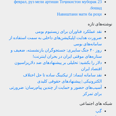
23 феврал, руз мели артиши Тоҷикистон муборак
бошад.
Навиштани матн ба роҳи
نوشته‌های تازه
نقد عملکرد فناوران برای زیستبوم بومی
ضرورت هدایت اپلیکیشن‌های داخلی به سمت استفاده از
سامانه‌های بومی
روز ۴۰ جنگ سایبری: جستجوگران بازنشسته، ضعیف و
ستاره‌های موقتی ایران در بحران اینترنت!
دلار را بکشید: تحلیلی بر پیشنهادهای ضد دلاریزاسیون
اقتصاد ایران
نقد سامانه اینماد: از تیکتینگ ساده تا حل اختلاف
الکترونیکی | پیشنهادهای حقوقی کلیدی
آسیب‌های حضور و حمایت از چندین پیام‌رسان: ضرورتی
برای تمرکز
شبکه های اجتماعی
گپ