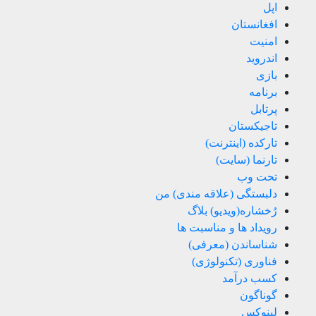
اپل
افغانستان
امنیت
اندروید
بازی
برنامه
پرتابل
تاجیکستان
تارکده (اینترنت)
تارنما (سایت)
تحت وب
دلبستگی (علاقه مندی) من
رُخشاره(ویدیو) بلاگ
رویداد ها و مناسبت ها
شناساندن (معرفی)
فناوری (تکنولوژی)
کسب درآمد
گوناگون
لینوکس