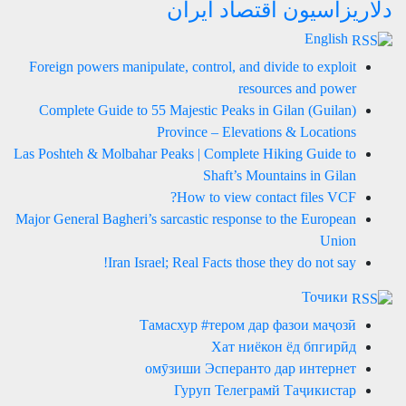
دلاریزاسیون اقتصاد ایران
English
Foreign powers manipulate, control, and divide to exploit
resources and power
Complete Guide to 55 Majestic Peaks in Gilan (Guilan)
Province – Elevations & Locations
Las Poshteh & Molbahar Peaks | Complete Hiking Guide to
Shaft’s Mountains in Gilan
How to view contact files VCF?
Major General Bagheri’s sarcastic response to the European
Union
Iran Israel; Real Facts those they do not say!
Точики
Тамасхур #тером дар фазои маҷозӣ
Хат ниёкон ёд бпгирӣд
омӯзиши Эсперанто дар интернет
Гуруп Телеграмй Таҷикистар