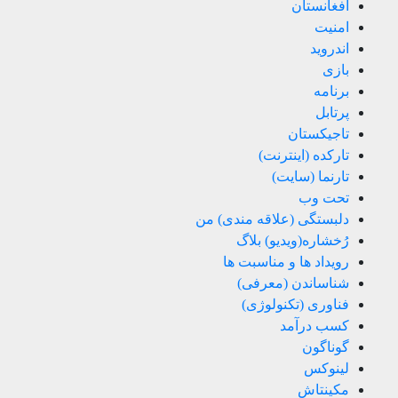
افغانستان
امنیت
اندروید
بازی
برنامه
پرتابل
تاجیکستان
تارکده (اینترنت)
تارنما (سایت)
تحت وب
دلبستگی (علاقه مندی) من
رُخشاره(ویدیو) بلاگ
رویداد ها و مناسبت ها
شناساندن (معرفی)
فناوری (تکنولوژی)
کسب درآمد
گوناگون
لینوکس
مکینتاش