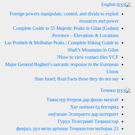
English
Foreign powers manipulate, control, and divide to exploit
resources and power
Complete Guide to 55 Majestic Peaks in Gilan (Guilan)
Province – Elevations & Locations
Las Poshteh & Molbahar Peaks | Complete Hiking Guide to
Shaft’s Mountains in Gilan
How to view contact files VCF?
Major General Bagheri’s sarcastic response to the European
Union
Iran Israel; Real Facts those they do not say!
Точики
Тамасхур #тером дар фазои маҷозӣ
Хат ниёкон ёд бпгирӣд
омӯзиши Эсперанто дар интернет
Гуруп Телеграмй Таҷикистар
23 феврал, руз мели артиши Тоҷикистон муборак