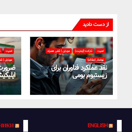
از دست دادید
امنیت
تارکده (اینترنت)
موبایل | تلفن همراه
امنیت
ت
نوشتار (مقاله)
موبایل | تل
نقد عملکرد فناوران برای
ضرورت
زیستبوم بومی
اپلیکی
سمت اس
بومی
ЧИКИ
ENGLISH