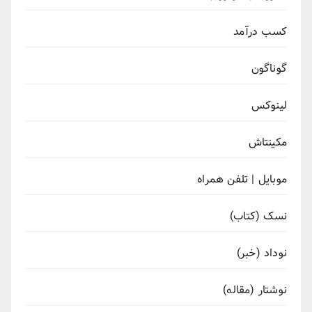
کسب درآمد
گوناگون
لینوکس
مکینتاش
موبایل | تلفن همراه
نسک (کتاب)
نوداد (خبر)
نوشتار (مقاله)