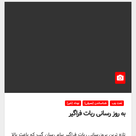
تحت وب
شناساندن (معرفی)
نوداد (خبر)
به روز رسانی ربات فراگیر
تازه ترین بروزرسانی ربات فراگیر پیام رسان گپ که باعث بالا