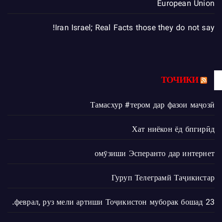
European Union
Iran Israel; Real Facts those they do not say!
ТОЧИКИ
Тамасхур #тером дар фазои маҷозӣ
Хат ниёкон ёд бпгирӣд
омӯзиши Эсперанто дар интернет
Гуруп Телеграмй Таҷикистар
23 феврал, руз мели артиши Тоҷикистон муборак бошад.