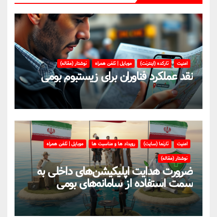
امنیت
تارکده (اینترنت)
موبایل | تلفن همراه
نوشتار (مقاله)
نقد عملکرد فناوران برای زیستبوم بومی
امنیت
تارنما (سایت)
رویداد ها و مناسبت ها
موبایل | تلفن همراه
نوشتار (مقاله)
ضرورت هدایت اپلیکیشن‌های داخلی به
سمت استفاده از سامانه‌های بومی