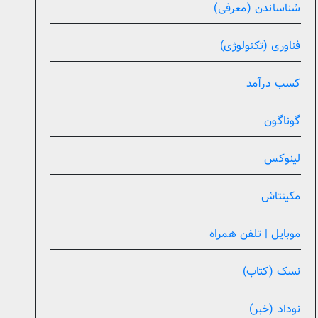
شناساندن (معرفی)
فناوری (تکنولوژی)
کسب درآمد
گوناگون
لینوکس
مکینتاش
موبایل | تلفن همراه
نسک (کتاب)
نوداد (خبر)