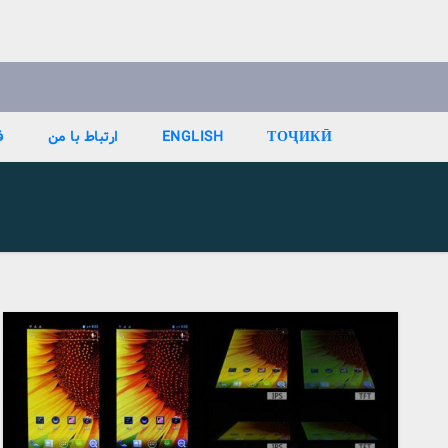
Ski
t
conten
ТОҶИКӢ
ENGLISH
ارتباط با من
ف