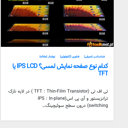
شناساندن (معرفی)
فناوری (تکنولوژی)
نوشتار (مقاله)
کدام نوع صفحه نمایش لمسی؟ IPS LCD یا
TFT
تی اف تی (TFT : Thin-Film Transistor ) در لایه نازک
ترانزیستور و آی پی اس(IPS : In-plane
switching) درون سطح سوئیچینگ…