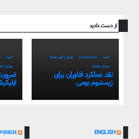
از دست دادید
امنیت
تارکده (اینترنت)
موبایل | تلفن همراه
امنیت
ت
نوشتار (مقاله)
موبایل | تل
نقد عملکرد فناوران برای
ضرورت
زیستبوم بومی
اپلیکی
سمت اس
بومی
ОЧИКИ
ENGLISH