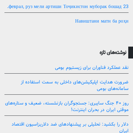
23 феврал, руз мели артиши Тоҷикистон муборак бошад.
Навиштани матн ба роҳи
نوشته‌های تازه
نقد عملکرد فناوران برای زیستبوم بومی
ضرورت هدایت اپلیکیشن‌های داخلی به سمت استفاده از
سامانه‌های بومی
روز ۴۰ جنگ سایبری: جستجوگران بازنشسته، ضعیف و ستاره‌های
موقتی ایران در بحران اینترنت!
دلار را بکشید: تحلیلی بر پیشنهادهای ضد دلاریزاسیون اقتصاد
ایران