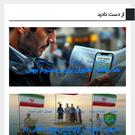
از دست دادید
امنیت
تارکده (اینترنت)
موبایل | تلفن همراه
نوشتار (مقاله)
نقد عملکرد فناوران برای زیستبوم بومی
امنیت
تارنما (سایت)
رویداد ها و مناسبت ها
موبایل | تلفن همراه
نوشتار (مقاله)
ضرورت هدایت اپلیکیشن‌های داخلی به