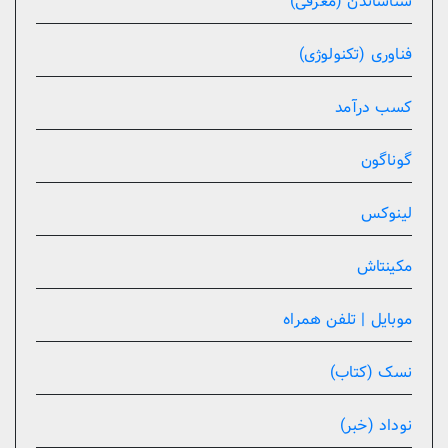
شناساندن (معرفی)
فناوری (تکنولوژی)
کسب درآمد
گوناگون
لینوکس
مکینتاش
موبایل | تلفن همراه
نسک (کتاب)
نوداد (خبر)