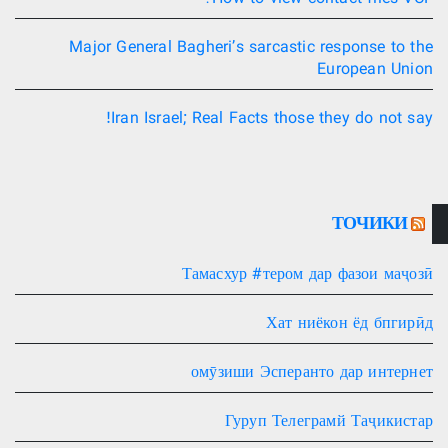
Major General Bagheri’s sarcastic response to the
European Union
Iran Israel; Real Facts those they do not say!
ТОЧИКИ
Тамасхур #тером дар фазои маҷозӣ
Хат ниёкон ёд бпгирӣд
омӯзиши Эсперанто дар интернет
Гуруп Телеграмй Таҷикистар