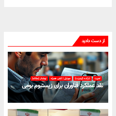
از دست دادید
امنیت
تارکده (اینترنت)
موبایل | تلفن همراه
نوشتار (مقاله)
نقد عملکرد فناوران برای زیستبوم بومی