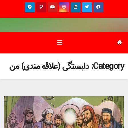
Ski
t
conten
Category:
دلبستگی (علاقه مندی) من