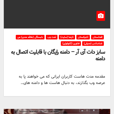
افغانستان
تاجیکستان
تارنما (سایت)
تحت وب
دلبستگی (علاقه مندی) من
شناساندن (معرفی)
فناوری (تکنولوژی)
سابز دات آی آر – دامنه رایگان با قابلیت اتصال به
دامنه
مقدمه مدت هاست کاربران ایرانی که می خواهند پا به
عرصه وب بگذارند، به دنبال هاست ها و دامنه های…