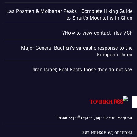
Las Poshteh & Molbahar Peaks | Complete Hiking Guide
to Shaft’s Mountains in Gilan
How to view contact files VCF?
Major General Bagheri’s sarcastic response to the
European Union
Iran Israel; Real Facts those they do not say!
ТОЧИКИ
Тамасхур #тером дар фазои маҷозӣ
Хат ниёкон ёд бпгирӣд