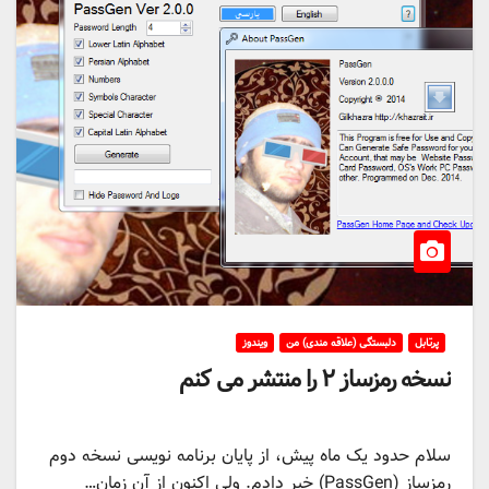
پرتابل
دلبستگی (علاقه مندی) من
ویندوز
نسخه رمزساز ۲ را منتشر می کنم
سلام حدود یک ماه پیش، از پایان برنامه نویسی نسخه دوم
رمزساز (PassGen) خبر دادم. ولی اکنون از آن زمان…