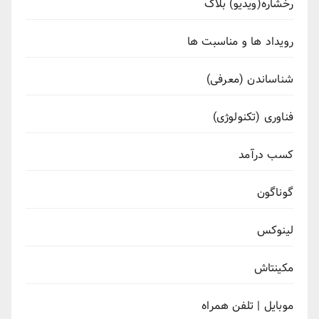
رُخشاره(ویدیو) بلاگ
رویداد ها و مناسبت ها
شناساندن (معرفی)
فناوری (تکنولوژی)
کسب درآمد
گوناگون
لینوکس
مکینتاش
موبایل | تلفن همراه