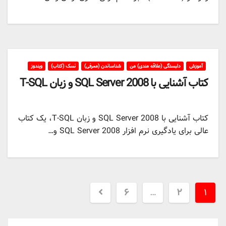
آموزش
دلبستگی (علاقه مندی) من
شناساندن (معرفی)
نسک (کتاب)
ویندوز
کتاب آشنایی با SQL Server 2008 و زبان T-SQL
کتاب آشنایی با SQL Server 2008 و زبان T-SQL، یک کتاب
عالی برای یادگیری نرم افزار SQL Server 2008 و…
Posts
۶
…
۲
۱
pagination