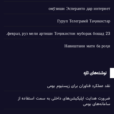
омӯзиши Эсперанто дар интернет
Гуруп Телеграмй Таҷикистар
23 феврал, руз мели артиши Тоҷикистон муборак бошад.
Навиштани матн ба роҳи
نوشته‌های تازه
نقد عملکرد فناوران برای زیستبوم بومی
ضرورت هدایت اپلیکیشن‌های داخلی به سمت استفاده از
سامانه‌های بومی