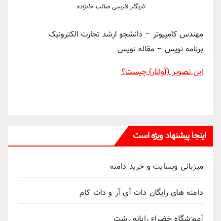
تارنگار فارسی صائب خانزاده
مهندس کامپیوتر – دانشجو ارشد تجارت الکترونیک
برنامه نویس – مقاله نویس
این تصویر (آواتار) چیست؟
اینجا پیشنهاد ویژه است
میزبانی وبسایت و خرید دامنه
دامنه های رایگان دات آی آر و دات کام
آموزشگاه خضراء رایانه رشت