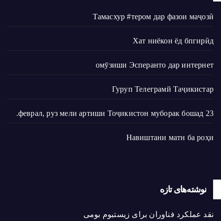
Тамасхур #тером дар фазои маҷозӣ
Хат ниёкон ёд бпгирӣд
омӯзиши Эсперанто дар интернет
Гуруп Телеграмй Таҷикистар
23 феврал, руз мели артиши Тоҷикистон муборак бошад.
Навиштани матн ба роҳи
نوشته‌های تازه
نقد عملکرد فناوران برای زیستبوم بومی