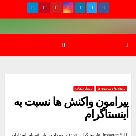
Ski
t
conten
رویداد ها و مناسبت ها
نوشتار (مقاله)
پیرامون واکنش ها نسبت به
اینستاگرام
,
,
,
#Instagram
#اینستاگرام
#حذف صفحات سپاه
#سپاه پاسداران