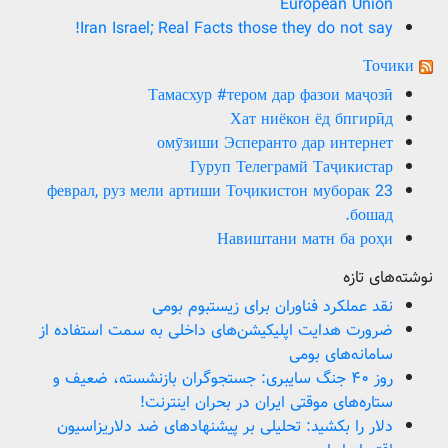
European Union
Iran Israel; Real Facts those they do not say!
Точики
Тамасхур #тером дар фазои маҷозӣ
Хат ниёкон ёд бпгирӣд
омӯзиши Эсперанто дар интернет
Гуруп Телеграмй Таҷикистар
23 феврал, руз мели артиши Тоҷикистон муборак
бошад.
Навиштани матн ба роҳи
نوشته‌های تازه
نقد عملکرد فناوران برای زیستبوم بومی
ضرورت هدایت اپلیکیشن‌های داخلی به سمت استفاده از
سامانه‌های بومی
روز ۴۰ جنگ سایبری: جستجوگران بازنشسته، ضعیف و
ستاره‌های موقتی ایران در بحران اینترنت!
دلار را بکشید: تحلیلی بر پیشنهادهای ضد دلاریزاسیون