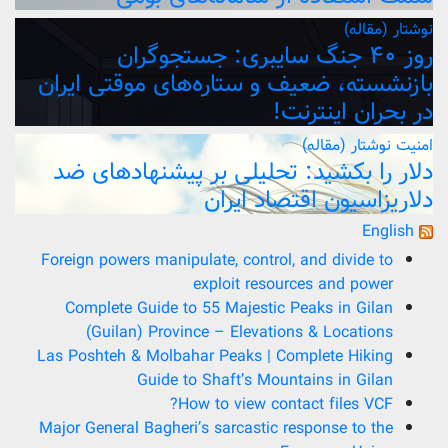
نوشتار (مقاله)
روز ۴۰ جنگ سایبری: جستجوگران
بازنشسته، ضعیف و ستاره‌های موقتی ایران
در بحران اینترنت!
امنیت
نوشتار (مقاله)
دلار را بکشید: تحلیلی بر پیشنهادهای ضد
دلاریزاسیون اقتصاد ایران
English
Foreign powers manipulate, control, and divide to
exploit resources and power
Complete Guide to 55 Majestic Peaks in Gilan
(Guilan) Province – Elevations & Locations
Las Poshteh & Molbahar Peaks | Complete Hiking
Guide to Shaft’s Mountains in Gilan
How to view contact files VCF?
Major General Bagheri’s sarcastic response to the