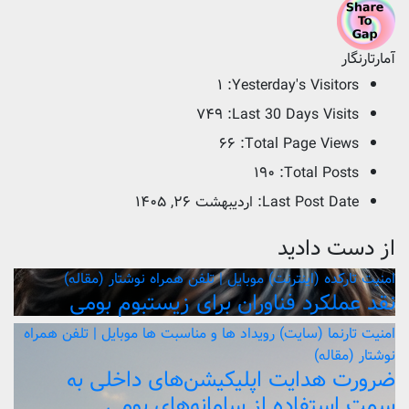
آمارتارنگار
۱
Yesterday's Visitors:
۷۴۹
Last 30 Days Visits:
۶۶
Total Page Views:
۱۹۰
Total Posts:
Last Post Date:
اردیبهشت ۲۶, ۱۴۰۵
از دست دادید
امنیت
تارکده (اینترنت)
موبایل | تلفن همراه
نوشتار (مقاله)
نقد عملکرد فناوران برای زیستبوم بومی
امنیت
تارنما (سایت)
رویداد ها و مناسبت ها
موبایل | تلفن همراه
نوشتار (مقاله)
ضرورت هدایت اپلیکیشن‌های داخلی به
سمت استفاده از سامانه‌های بومی