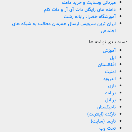
میزبانی وبسایت و خرید دامنه
دامنه های رایگان دات آی آر و دات کام
آموزشگاه خضراء رایانه رشت
ارزان ترین سرویس ارسال همزمان مطالب به شبکه های
اجتماعی
دسته بندی نوشته ها
آموزش
اپل
افغانستان
امنیت
اندروید
بازی
برنامه
پرتابل
تاجیکستان
تارکده (اینترنت)
تارنما (سایت)
تحت وب