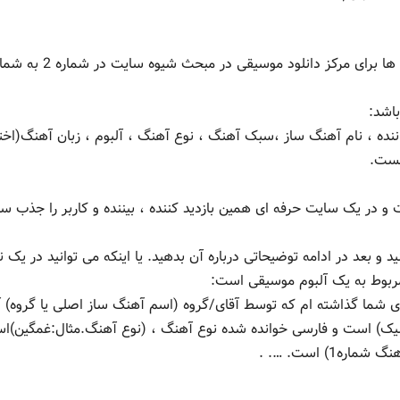
اگر یادتان باشد در بخش اول سر مطالب استاندارد سایت ها برای مرکز دانلود م
اشد:
ده ، نام آهنگ ساز ،سبک آهنگ ، نوع آهنگ ، آلبوم ، زبان آهنگ(اختی
هست.
 و در یک سایت حرفه ای همین بازدید کننده ، بیننده و کاربر را جذب س
ید و بعد در ادامه توضیحاتی درباره آن بدهید. یا اینکه می توانید در یک 
ی مربوط به یک آلبوم موسیقی است:
رای شما گذاشته ام که توسط آقای/گروه (اسم آهنگ ساز اصلی یا گروه) 
ک) است و فارسی خوانده شده نوع آهنگ ، (نوع آهنگ.مثال:غمگین)ا
) است. …. .