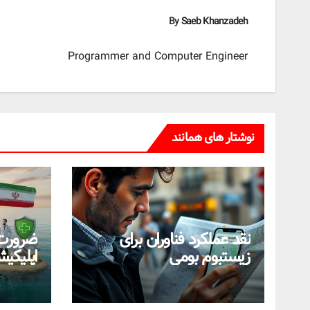
By
Saeb Khanzadeh
Programmer and Computer Engineer
نوشتار های همانند
نقد عملکرد فناوران برای
ضرورت
زیستبوم بومی
اپلیکی
سمت اس
بومی