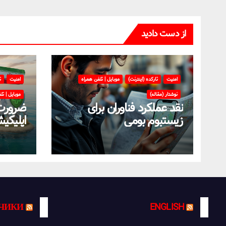
از دست دادید
امنیت
تارکده (اینترنت)
موبایل | تلفن همراه
امنیت
ت
نوشتار (مقاله)
موبایل | تل
نقد عملکرد فناوران برای
ضرورت
زیستبوم بومی
اپلیکی
سمت اس
بومی
ЧИКИ
ENGLISH