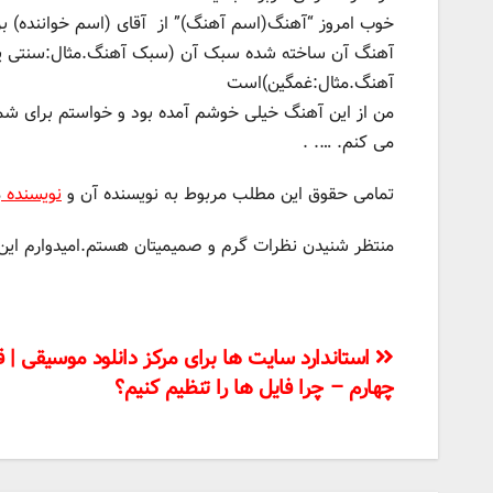
خوب امروز “آهنگ(اسم آهنگ)” از آقای (اسم خواننده) بر
آهنگ آن ساخته شده سبک آن (سبک آهنگ.مثال:سنتی یا 
آهنگ.مثال:غمگین)است
من از این آهنگ خیلی خوشم آمده بود و خواستم برای شما
می کنم. …. .
تمامی حقوق این مطلب مربوط به نویسنده آن و
نویسنده
م
منتظر شنیدن نظرات گرم و صمیمیتان هستم.امیدوارم ای
راهبری
استاندارد سایت ها برای مرکز دانلود موسیقی |
چهارم – چرا فایل ها را تنظیم کنیم؟
نوشته‌ها