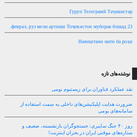
Гуруп Телеграмй Таҷикистар
23 феврал, руз мели артиши Тоҷикистон муборак бошад.
Навиштани матн ба роҳи
نوشته‌های تازه
نقد عملکرد فناوران برای زیستبوم بومی
ضرورت هدایت اپلیکیشن‌های داخلی به سمت استفاده از
سامانه‌های بومی
روز ۴۰ جنگ سایبری: جستجوگران بازنشسته، ضعیف و
ستاره‌های موقتی ایران در بحران اینترنت!