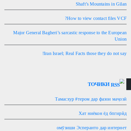
Shaft’s Mountains in Gilan
How to view contact files VCF?
Major General Bagheri’s sarcastic response to the European
Union
Iran Israel; Real Facts those they do not say!
ТОЧИКИ
Тамасхур #тером дар фазои маҷозӣ
Хат ниёкон ёд бпгирӣд
омӯзиши Эсперанто дар интернет