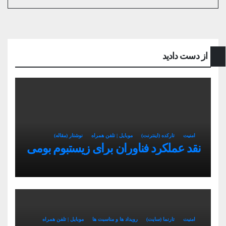
از دست دادید
امنیت
تارکده (اینترنت)
موبایل | تلفن همراه
نوشتار (مقاله)
نقد عملکرد فناوران برای زیستبوم بومی
امنیت
تارنما (سایت)
رویداد ها و مناسبت ها
موبایل | تلفن همراه