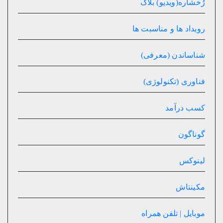
رُخشاره(ویدیو) بلاگ
رویداد ها و مناسبت ها
شناساندن (معرفی)
فناوری (تکنولوژی)
کسب درآمد
گوناگون
لینوکس
مکینتاش
موبایل | تلفن همراه