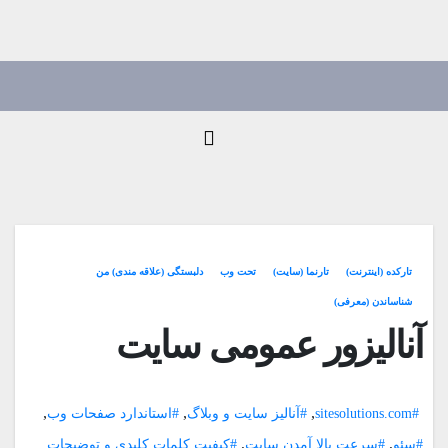
Ski
t
conten
تارکده (اینترنت)
تارنما (سایت)
تحت وب
دلبستگی (علاقه مندی) من
شناساندن (معرفی)
آنالیزور عمومی سایت
,
,
,
#sitesolutions.com
#آنالیز سایت و وبلاگ
#استاندارد صفحات وب
,
,
#سئو
#سرعت بالا آمدن سایت
#کیفیت کلمات کلیدی و توضیحات