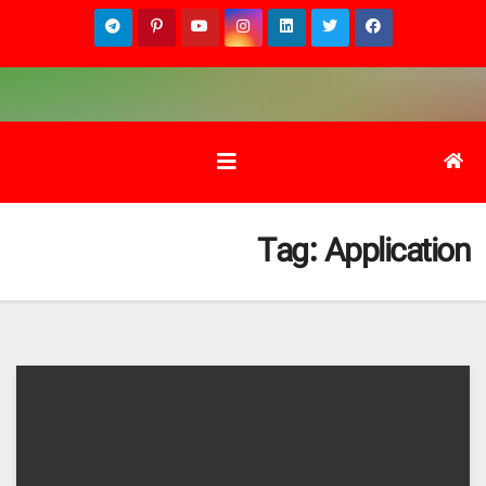
Ski
t
conten
Tag:
Application