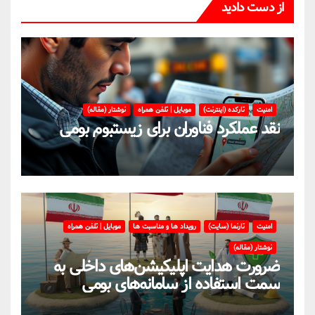
از دست دادید
امنیت
تارکده (اینترنت)
موبایل | تلفن همراه
نوشتار (مقاله)
نقد عملکرد فناوران برای زیستبوم بومی
امنیت
تارنما (سایت)
رویداد ها و مناسبت ها
موبایل | تلفن همراه
نوشتار (مقاله)
ضرورت هدایت اپلیکیشن‌های داخلی به
سمت استفاده از سامانه‌های بومی