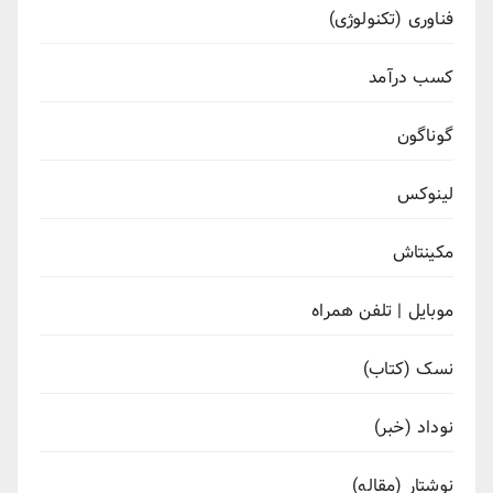
فناوری (تکنولوژی)
کسب درآمد
گوناگون
لینوکس
مکینتاش
موبایل | تلفن همراه
نسک (کتاب)
نوداد (خبر)
نوشتار (مقاله)