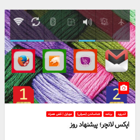
اندروید
برنامه
شناساندن (معرفی)
موبایل | تلفن همراه
اپکس لانچر؛ پیشنهاد روز