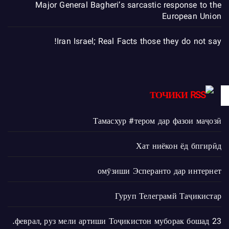
Major General Bagheri’s sarcastic response to the
European Union
Iran Israel; Real Facts those they do not say!
ТОЧИКИ
Тамасхур #тером дар фазои маҷозӣ
Хат ниёкон ёд бпгирӣд
омӯзиши Эсперанто дар интернет
Гуруп Телеграмй Таҷикистар
23 феврал, руз мели артиши Тоҷикистон муборак бошад.