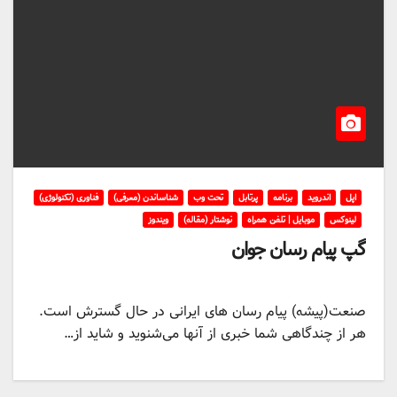
اپل
اندروید
برنامه
پرتابل
تحت وب
شناساندن (معرفی)
فناوری (تکنولوژی)
لینوکس
موبایل | تلفن همراه
نوشتار (مقاله)
ویندوز
گپ پیام رسان جوان
صنعت(پیشه) پیام رسان های ایرانی در حال گسترش است.
هر از چندگاهی شما خبری از آنها می‌شنوید و شاید از…