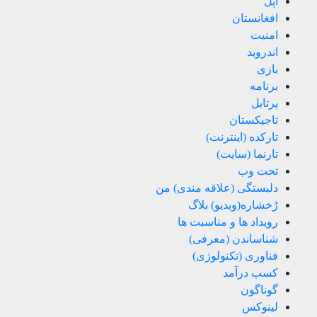
اپل
افغانستان
امنیت
اندروید
بازی
برنامه
پرتابل
تاجیکستان
تارکده (اینترنت)
تارنما (سایت)
تحت وب
دلبستگی (علاقه مندی) من
رُخشاره(ویدیو) بلاگ
رویداد ها و مناسبت ها
شناساندن (معرفی)
فناوری (تکنولوژی)
کسب درآمد
گوناگون
لینوکس