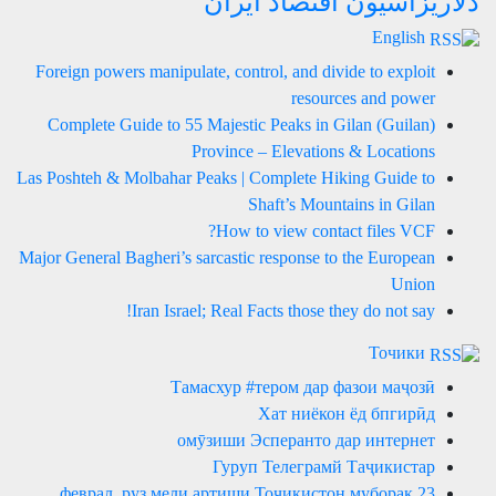
دلاریزاسیون اقتصاد ایران
English
Foreign powers manipulate, control, and divide to exploit
resources and power
Complete Guide to 55 Majestic Peaks in Gilan (Guilan)
Province – Elevations & Locations
Las Poshteh & Molbahar Peaks | Complete Hiking Guide to
Shaft’s Mountains in Gilan
How to view contact files VCF?
Major General Bagheri’s sarcastic response to the European
Union
Iran Israel; Real Facts those they do not say!
Точики
Тамасхур #тером дар фазои маҷозӣ
Хат ниёкон ёд бпгирӣд
омӯзиши Эсперанто дар интернет
Гуруп Телеграмй Таҷикистар
23 феврал, руз мели артиши Тоҷикистон муборак