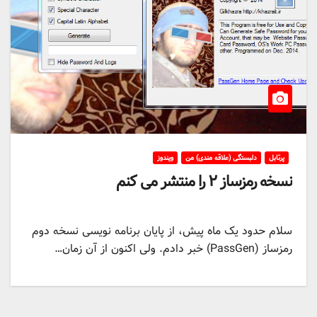
پرتابل
دلبستگی (علاقه مندی) من
ویندوز
نسخه رمزساز ۲ را منتشر می کنم
سلام حدود یک ماه پیش، از پایان برنامه نویسی نسخه دوم
رمزساز (PassGen) خبر دادم. ولی اکنون از آن زمان…