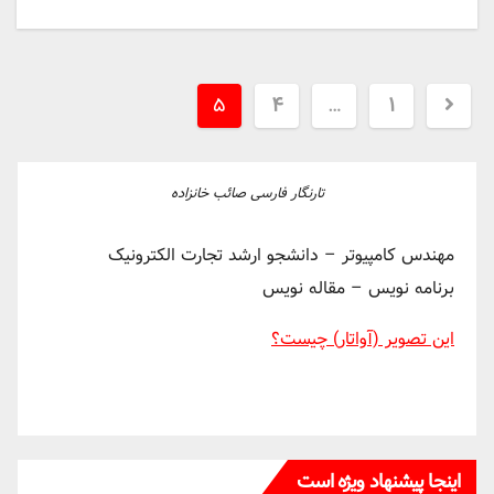
Posts
۵
۴
…
۱
pagination
تارنگار فارسی صائب خانزاده
مهندس کامپیوتر – دانشجو ارشد تجارت الکترونیک
برنامه نویس – مقاله نویس
این تصویر (آواتار) چیست؟
اینجا پیشنهاد ویژه است