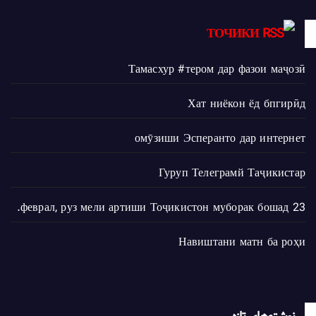
ТОЧИКИ
Тамасхур #тером дар фазои маҷозӣ
Хат ниёкон ёд бпгирӣд
омӯзиши Эсперанто дар интернет
Гуруп Телеграмй Таҷикистар
23 феврал, руз мели артиши Тоҷикистон муборак бошад.
Навиштани матн ба роҳи