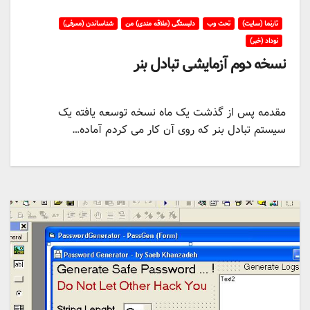
تارنما (سایت)
تحت وب
دلبستگی (علاقه مندی) من
شناساندن (معرفی)
نوداد (خبر)
نسخه دوم آزمایشی تبادل بنر
مقدمه پس از گذشت یک ماه نسخه توسعه یافته یک
سیستم تبادل بنر که روی آن کار می کردم آماده…