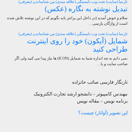
تارنما (سایت)
تحت وب
دلبستگی (علاقه مندی) من
شناساندن (معرفی)
تبدیل نوشته به نگاره (عکس)
سلام و خوش آمدید (در داخل این پرانتز باید بگویم که در این نوشته تلاش شده
است از واژگان پارسی…
تارنما (سایت)
تحت وب
دلبستگی (علاقه مندی) من
شناساندن (معرفی)
شمایل (آیکون) خود را روی اینترنت
طراحی کنید
نمی دانم به چه اندازه شما به شمایل (ICON) ها نیاز پیدا می کنید ولی اگر
صاحب سایت و یا…
تارنگار فارسی صائب خانزاده
مهندس کامپیوتر – دانشجو ارشد تجارت الکترونیک
برنامه نویس – مقاله نویس
این تصویر (آواتار) چیست؟