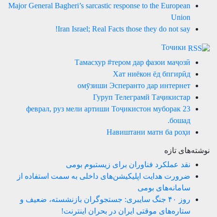
Major General Bagheri’s sarcastic response to the European
Union
Iran Israel; Real Facts those they do not say!
Точики
Тамасхур #тером дар фазои маҷозӣ
Хат ниёкон ёд бпгирӣд
омӯзиши Эсперанто дар интернет
Гуруп Телеграмй Таҷикистар
23 феврал, руз мели артиши Тоҷикистон муборак
бошад.
Навиштани матн ба роҳи
نوشته‌های تازه
نقد عملکرد فناوران برای زیستبوم بومی
ضرورت هدایت اپلیکیشن‌های داخلی به سمت استفاده از
سامانه‌های بومی
روز ۴۰ جنگ سایبری: جستجوگران بازنشسته، ضعیف و
ستاره‌های موقتی ایران در بحران اینترنت!