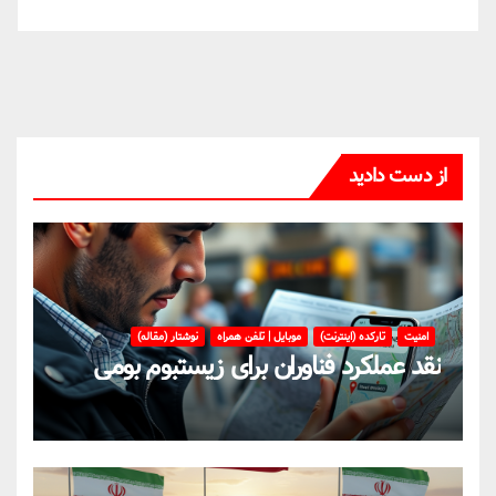
از دست دادید
امنیت
تارکده (اینترنت)
موبایل | تلفن همراه
نوشتار (مقاله)
نقد عملکرد فناوران برای زیستبوم بومی