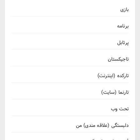
بازی
برنامه
پرتابل
تاجیکستان
تارکده (اینترنت)
تارنما (سایت)
تحت وب
دلبستگی (علاقه مندی) من