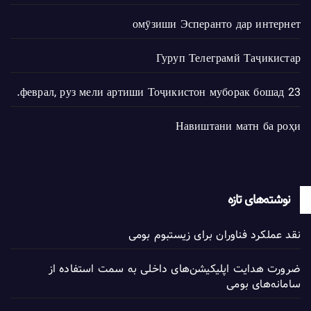
омӯзиши Эсперанто дар интернет
Гуруп Телеграмй Таҷикистар
23 феврал, руз мели артиши Тоҷикистон муборак бошад.
Навиштани матн ба роҳи
نوشته‌های تازه
نقد عملکرد فناوران برای زیستبوم بومی
ضرورت هدایت اپلیکیشن‌های داخلی به سمت استفاده از
سامانه‌های بومی