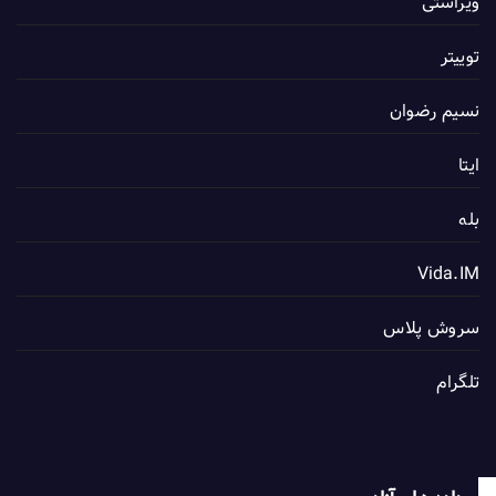
ویراستی
توییتر
نسیم رضوان
ایتا
بله
Vida.IM
سروش پلاس
تلگرام