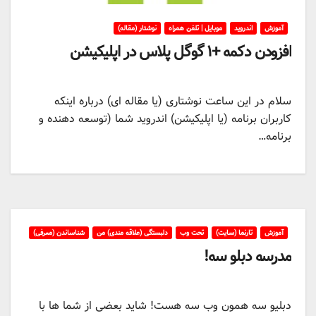
آموزش
اندروید
موبایل | تلفن همراه
نوشتار (مقاله)
افزودن دکمه +۱ گوگل پلاس در اپلیکیشن
سلام در این ساعت نوشتاری (یا مقاله ای) درباره اینکه
کاربران برنامه (یا اپلیکیشن) اندروید شما (توسعه دهنده و
برنامه…
آموزش
تارنما (سایت)
تحت وب
دلبستگی (علاقه مندی) من
شناساندن (معرفی)
مدرسه دبلو سه!
دبلیو سه همون وب سه هست! شاید بعضی از شما ها با