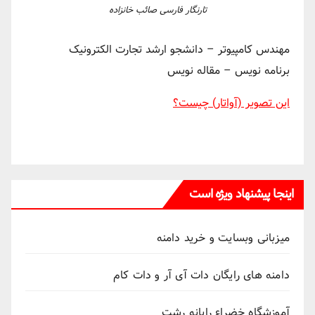
تارنگار فارسی صائب خانزاده
مهندس کامپیوتر – دانشجو ارشد تجارت الکترونیک
برنامه نویس – مقاله نویس
این تصویر (آواتار) چیست؟
اینجا پیشنهاد ویژه است
میزبانی وبسایت و خرید دامنه
دامنه های رایگان دات آی آر و دات کام
آموزشگاه خضراء رایانه رشت