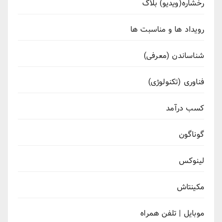
رُخشاره(ویدیو) بلاگ
رویداد ها و مناسبت ها
شناساندن (معرفی)
فناوری (تکنولوژی)
کسب درآمد
گوناگون
لینوکس
مکینتاش
موبایل | تلفن همراه