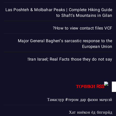
Las Poshteh & Molbahar Peaks | Complete Hiking Guide
to Shaft’s Mountains in Gilan
How to view contact files VCF?
Major General Bagheri’s sarcastic response to the
European Union
Iran Israel; Real Facts those they do not say!
ТОЧИКИ
Тамасхур #тером дар фазои маҷозӣ
Хат ниёкон ёд бпгирӣд