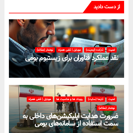
از دست دادید
امنیت
تارکده (اینترنت)
موبایل | تلفن همراه
نوشتار (مقاله)
نقد عملکرد فناوران برای زیستبوم بومی
امنیت
تارنما (سایت)
رویداد ها و مناسبت ها
موبایل | تلفن همراه
نوشتار (مقاله)
ضرورت هدایت اپلیکیشن‌های داخلی به
سمت استفاده از سامانه‌های بومی