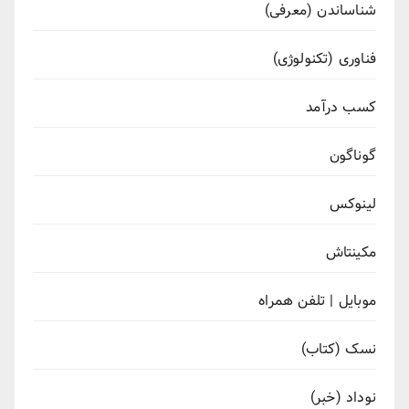
شناساندن (معرفی)
فناوری (تکنولوژی)
کسب درآمد
گوناگون
لینوکس
مکینتاش
موبایل | تلفن همراه
نسک (کتاب)
نوداد (خبر)