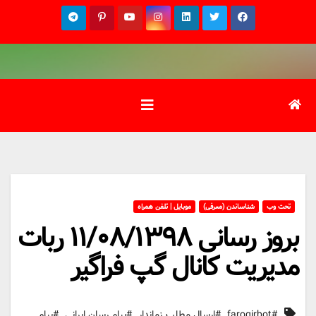
Ski
t
conten
تحت وب
شناساندن (معرفی)
موبایل | تلفن همراه
بروز رسانی ۱۱/۰۸/۱۳۹۸ ربات
مدیریت کانال گپ فراگیر
,
,
,
#farogirbot
#ارسال مطلب زماندار
#پیام رسان ایرانی
#پیام