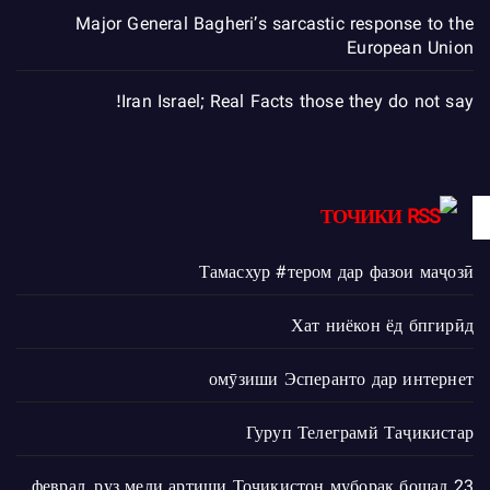
Major General Bagheri’s sarcastic response to the
European Union
Iran Israel; Real Facts those they do not say!
ТОЧИКИ
Тамасхур #тером дар фазои маҷозӣ
Хат ниёкон ёд бпгирӣд
омӯзиши Эсперанто дар интернет
Гуруп Телеграмй Таҷикистар
23 феврал, руз мели артиши Тоҷикистон муборак бошад.