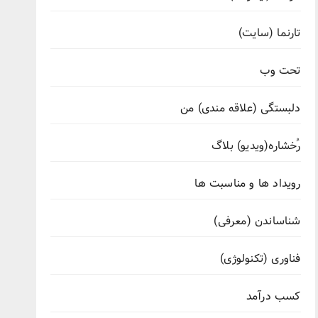
تارنما (سایت)
تحت وب
دلبستگی (علاقه مندی) من
رُخشاره(ویدیو) بلاگ
رویداد ها و مناسبت ها
شناساندن (معرفی)
فناوری (تکنولوژی)
کسب درآمد