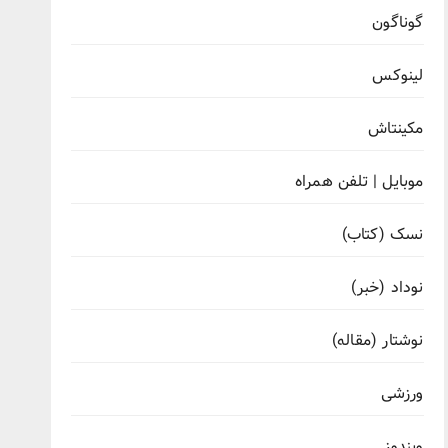
گوناگون
لینوکس
مکینتاش
موبایل | تلفن همراه
نسک (کتاب)
نوداد (خبر)
نوشتار (مقاله)
ورزشی
ویندوز