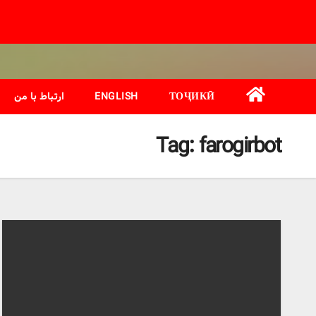
Ski
t
conten
ТОҶИКӢ
ENGLISH
ارتباط با من
Tag:
farogirbot