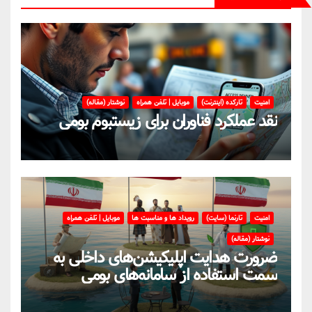
امنیت
تارکده (اینترنت)
موبایل | تلفن همراه
نوشتار (مقاله)
نقد عملکرد فناوران برای زیستبوم بومی
امنیت
تارنما (سایت)
رویداد ها و مناسبت ها
موبایل | تلفن همراه
نوشتار (مقاله)
ضرورت هدایت اپلیکیشن‌های داخلی به
سمت استفاده از سامانه‌های بومی