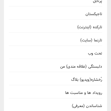
پرتابل
تاجیکستان
تارکده (اینترنت)
تارنما (سایت)
تحت وب
دلبستگی (علاقه مندی) من
رُخشاره(ویدیو) بلاگ
رویداد ها و مناسبت ها
شناساندن (معرفی)