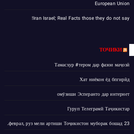
European Union
Iran Israel; Real Facts those they do not say!
ТОЧИКИ
Тамасхур #тером дар фазои маҷозӣ
Хат ниёкон ёд бпгирӣд
омӯзиши Эсперанто дар интернет
Гуруп Телеграмй Таҷикистар
23 феврал, руз мели артиши Тоҷикистон муборак бошад.