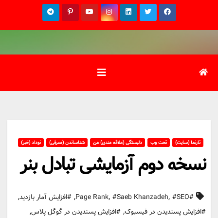
Ski
t
conten
تارنما (سایت)
تحت وب
دلبستگی (علاقه مندی) من
شناساندن (معرفی)
نوداد (خبر)
نسخه دوم آزمایشی تبادل بنر
,
,
,
,
#Page Rank
#SEO
#Saeb Khanzadeh
#افزایش آمار بازدید
,
,
#افزایش پسندیدن در فیسبوک
#افزایش پسندیدن در گوگل پلاس