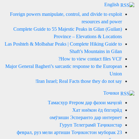
English
Foreign powers manipulate, control, and divide to exploit
resources and power
Complete Guide to 55 Majestic Peaks in Gilan (Guilan)
Province – Elevations & Locations
Las Poshteh & Molbahar Peaks | Complete Hiking Guide to
Shaft’s Mountains in Gilan
How to view contact files VCF?
Major General Bagheri’s sarcastic response to the European
Union
Iran Israel; Real Facts those they do not say!
Точики
Тамасхур #тером дар фазои маҷозӣ
Хат ниёкон ёд бпгирӣд
омӯзиши Эсперанто дар интернет
Гуруп Телеграмй Таҷикистар
23 феврал, руз мели артиши Тоҷикистон муборак