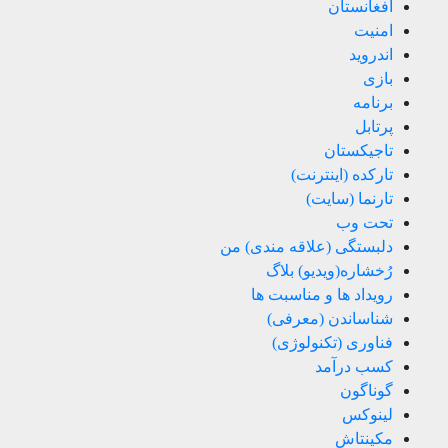
افغانستان
امنیت
اندروید
بازی
برنامه
پرتابل
تاجیکستان
تارکده (اینترنت)
تارنما (سایت)
تحت وب
دلبستگی (علاقه مندی) من
رُخشاره(ویدیو) بلاگ
رویداد ها و مناسبت ها
شناساندن (معرفی)
فناوری (تکنولوژی)
کسب درآمد
گوناگون
لینوکس
مکینتاش