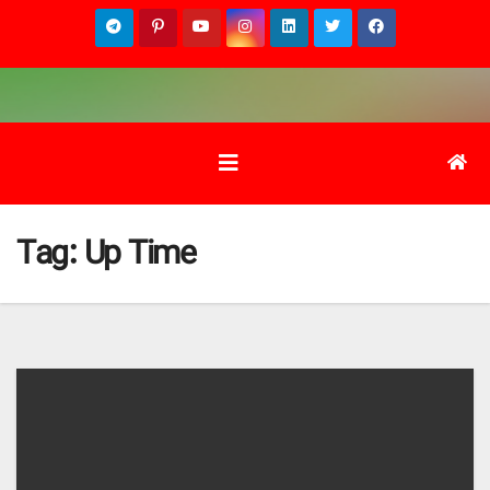
Ski
t
conten
Tag:
Up Time