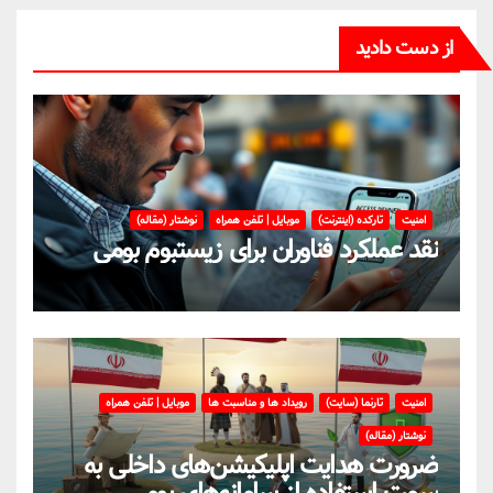
از دست دادید
امنیت
تارکده (اینترنت)
موبایل | تلفن همراه
نوشتار (مقاله)
نقد عملکرد فناوران برای زیستبوم بومی
امنیت
تارنما (سایت)
رویداد ها و مناسبت ها
موبایل | تلفن همراه
نوشتار (مقاله)
ضرورت هدایت اپلیکیشن‌های داخلی به
سمت استفاده از سامانه‌های بومی