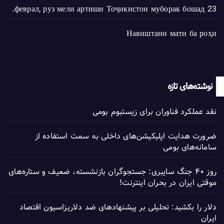
23 феврал, руз мели артиши Тоҷикистон муборак бошад.
Навиштани матн ба роҳи
نوشته‌های تازه
نقد عملکرد فناوران برای زیستبوم بومی
ضرورت هدایت اپلیکیشن‌های داخلی به سمت استفاده از
سامانه‌های بومی
روز ۴۰ جنگ سایبری: جستجوگران بازنشسته، ضعیف و ستاره‌های
موقتی ایران در بحران اینترنت!
دلار را بکشید: تحلیلی بر پیشنهادهای ضد دلاریزاسیون اقتصاد
ایران