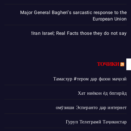
Major General Bagheri’s sarcastic response to the
European Union
Iran Israel; Real Facts those they do not say!
ТОЧИКИ
Тамасхур #тером дар фазои маҷозӣ
Хат ниёкон ёд бпгирӣд
омӯзиши Эсперанто дар интернет
Гуруп Телеграмй Таҷикистар