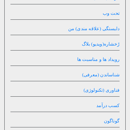
تحت وب
دلبستگی (علاقه مندی) من
رُخشاره(ویدیو) بلاگ
رویداد ها و مناسبت ها
شناساندن (معرفی)
فناوری (تکنولوژی)
کسب درآمد
گوناگون