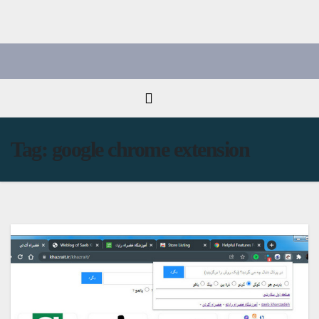
Ski
t
conten
Tag:
google chrome extension