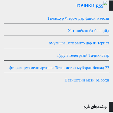
ТОЧИКИ
Тамасхур #тером дар фазои маҷозӣ
Хат ниёкон ёд бпгирӣд
омӯзиши Эсперанто дар интернет
Гуруп Телеграмй Таҷикистар
23 феврал, руз мели артиши Тоҷикистон муборак бошад.
Навиштани матн ба роҳи
نوشته‌های تازه