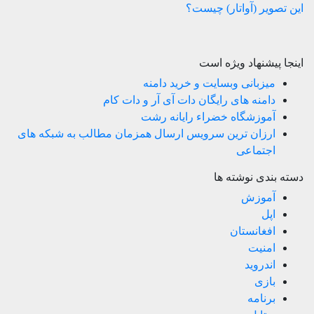
این تصویر (آواتار) چیست؟
اینجا پیشنهاد ویژه است
میزبانی وبسایت و خرید دامنه
دامنه های رایگان دات آی آر و دات کام
آموزشگاه خضراء رایانه رشت
ارزان ترین سرویس ارسال همزمان مطالب به شبکه های
اجتماعی
دسته بندی نوشته ها
آموزش
اپل
افغانستان
امنیت
اندروید
بازی
برنامه