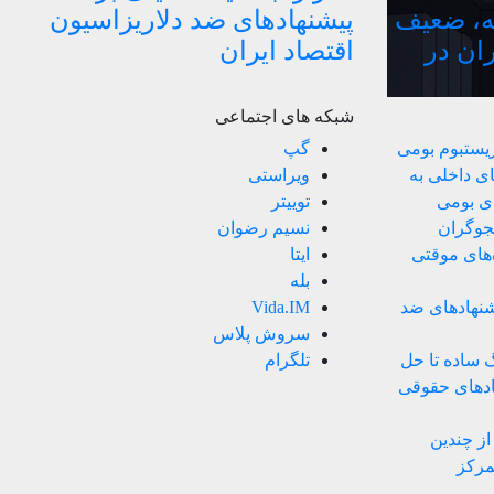
ه، ضعیف
پیشنهادهای ضد دلاریزاسیون
ران در
اقتصاد ایران
شبکه های اجتماعی
زیستبوم بومی
گپ
ی داخلی به
ویراستی
ای بومی
توییتر
ستجوگران
نسیم رضوان
های موقتی
ایتا
بله
یشنهادهای ضد
Vida.IM
سروش پلاس
نگ ساده تا حل
تلگرام
هادهای حقوقی
ز چندین
مرکز