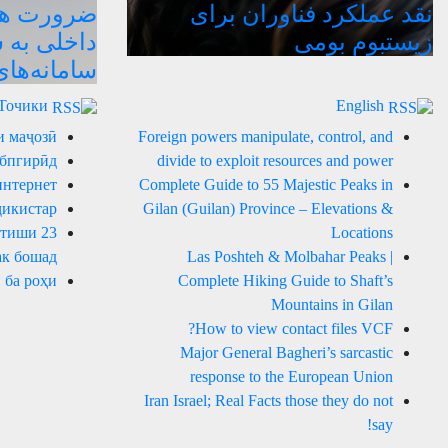
نقد عملکرد فناوران برای
ضرورت هدا
زیستبوم بومی
داخلی به 
سامانه‌ها
Точики
English
и маҷозӣ
Foreign powers manipulate, control, and
 бпгирӣд
divide to exploit resources and power
интернет
Complete Guide to 55 Majestic Peaks in
ҷикистар
Gilan (Guilan) Province – Elevations &
артиши
Locations
к бошад.
Las Poshteh & Molbahar Peaks |
 ба роҳи
Complete Hiking Guide to Shaft’s
Mountains in Gilan
How to view contact files VCF?
Major General Bagheri’s sarcastic
response to the European Union
Iran Israel; Real Facts those they do not
say!