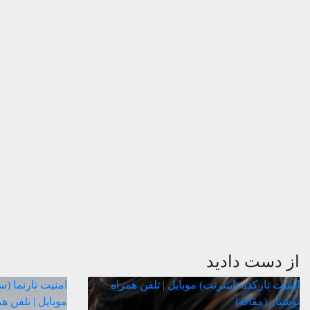
از دست دادید
امنیت
تارکده (اینترنت)
موبایل | تلفن همراه
امنیت
تارنما (
نوشتار (مقاله)
موبایل | تلفن ه