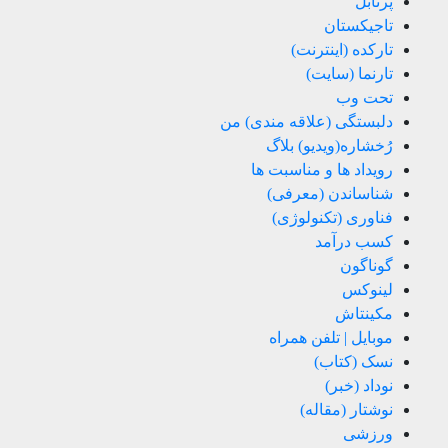
پرتابل
تاجیکستان
تارکده (اینترنت)
تارنما (سایت)
تحت وب
دلبستگی (علاقه مندی) من
رُخشاره(ویدیو) بلاگ
رویداد ها و مناسبت ها
شناساندن (معرفی)
فناوری (تکنولوژی)
کسب درآمد
گوناگون
لینوکس
مکینتاش
موبایل | تلفن همراه
نسک (کتاب)
نوداد (خبر)
نوشتار (مقاله)
ورزشی