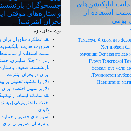
یت اپلیکیشن‌های
جستجوگران بازنشست
سمت استفاده از
و ستاره‌های موقتی ای
ی بومی
بحران اینترنت!
نوشته‌های تازه
نقد عملکرد فناوران برای 
Тамасхур #тером дар фазо
ضرورت هدایت اپلیکیشن‌ها
Хат ниёкон ёд
سمت استفاده از سامانه‌ه
омӯзиши Эсперанто дар 
روز ۴۰ جنگ سایبری: ج
Гуруп Телеграмй Та
بازنشسته، ضعیف و ستاره‌
23 феврал, руз мели 
ایران در بحران اینترنت!
Тоҷикистон мубора
دلار را بکشید: تحلیلی بر پ
Навиштани матн
دلاریزاسیون اقتصاد ایران
نقد سامانه اینماد: از تیکتی
اختلاف الکترونیکی | پیشن
کلیدی
آسیب‌های حضور و حمایت ا
پیام‌رسان: ضرورتی برای ت