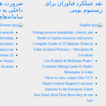
نقد عملکرد فناوران برای
ضرورت هدا
زیستبوم بومی
داخلی به 
سامانه‌ها
Точики
English
и маҷозӣ
Foreign powers manipulate, control, and
 бпгирӣд
divide to exploit resources and power
интернет
Complete Guide to 55 Majestic Peaks in
ҷикистар
Gilan (Guilan) Province – Elevations &
артиши
Locations
к бошад.
Las Poshteh & Molbahar Peaks |
 ба роҳи
Complete Hiking Guide to Shaft’s
Mountains in Gilan
How to view contact files VCF?
Major General Bagheri’s sarcastic
response to the European Union
Iran Israel; Real Facts those they do not
say!