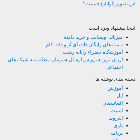
این تصویر (آواتار) چیست؟
اینجا پیشنهاد ویژه است
میزبانی وبسایت و خرید دامنه
دامنه های رایگان دات آی آر و دات کام
آموزشگاه خضراء رایانه رشت
ارزان ترین سرویس ارسال همزمان مطالب به شبکه های
اجتماعی
دسته بندی نوشته ها
آموزش
اپل
افغانستان
امنیت
اندروید
بازی
برنامه