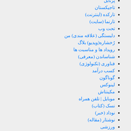
پرتابل
تاجیکستان
تارکده (اینترنت)
تارنما (سایت)
تحت وب
دلبستگی (علاقه مندی) من
رُخشاره(ویدیو) بلاگ
رویداد ها و مناسبت ها
شناساندن (معرفی)
فناوری (تکنولوژی)
کسب درآمد
گوناگون
لینوکس
مکینتاش
موبایل | تلفن همراه
نسک (کتاب)
نوداد (خبر)
نوشتار (مقاله)
ورزشی