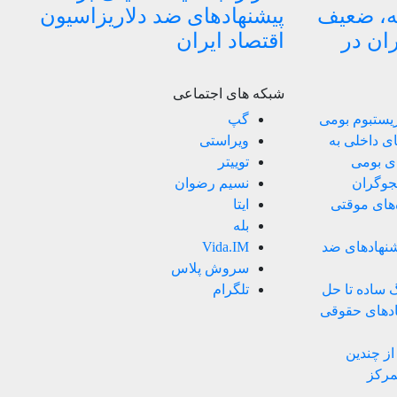
ه، ضعیف
پیشنهادهای ضد دلاریزاسیون
ران در
اقتصاد ایران
شبکه های اجتماعی
زیستبوم بومی
گپ
ی داخلی به
ویراستی
ای بومی
توییتر
ستجوگران
نسیم رضوان
های موقتی
ایتا
بله
یشنهادهای ضد
Vida.IM
سروش پلاس
نگ ساده تا حل
تلگرام
هادهای حقوقی
ز چندین
مرکز