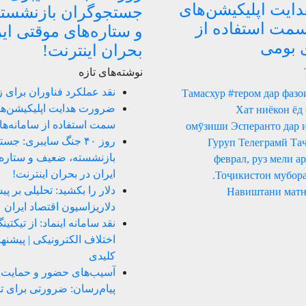
یت اپلیکیشن‌های
جستجوگران بازنشست
سمت استفاده از
و ستاره‌های موقتی ای
ی بومی
بحران اینترنت!
نوشته‌های تازه
نقد عملکرد فناوران برای 
Тамасхур #тером дар фазо
ضرورت هدایت اپلیکیشن‌ها
Хат ниёкон ёд
سمت استفاده از سامانه‌ه
омӯзиши Эсперанто дар 
روز ۴۰ جنگ سایبری: ج
Гуруп Телеграмй Та
بازنشسته، ضعیف و ستاره‌
23 феврал, руз мели 
ایران در بحران اینترنت!
Тоҷикистон мубора
دلار را بکشید: تحلیلی بر پ
Навиштани матн
دلاریزاسیون اقتصاد ایران
نقد سامانه اینماد: از تیکتی
اختلاف الکترونیکی | پیشن
کلیدی
آسیب‌های حضور و حمایت ا
پیام‌رسان: ضرورتی برای ت