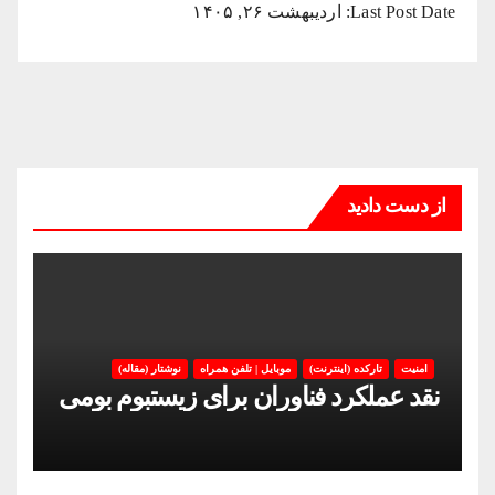
Last Post Date:
اردیبهشت ۲۶, ۱۴۰۵
از دست دادید
امنیت
تارکده (اینترنت)
موبایل | تلفن همراه
نوشتار (مقاله)
نقد عملکرد فناوران برای زیستبوم بومی