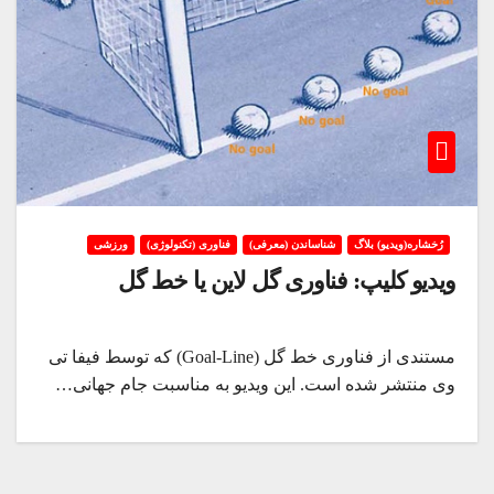
رُخشاره(ویدیو) بلاگ
شناساندن (معرفی)
فناوری (تکنولوژی)
ورزشی
ویدیو کلیپ: فناوری گل لاین یا خط گل
مستندی از فناوری خط گل (Goal-Line) که توسط فیفا تی
وی منتشر شده است. این ویدیو به مناسبت جام جهانی…