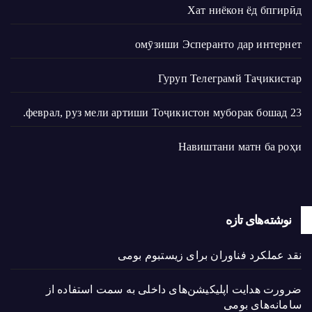
Хат ниёкон ёд бпгирӣд
омӯзиши Эсперанто дар интернет
Гуруп Телеграмй Таҷикистар
23 феврал, руз мели артиши Тоҷикистон муборак бошад.
Навиштани матн ба роҳи
نوشته‌های تازه
نقد عملکرد فناوران برای زیستبوم بومی
ضرورت هدایت اپلیکیشن‌های داخلی به سمت استفاده از
سامانه‌های بومی