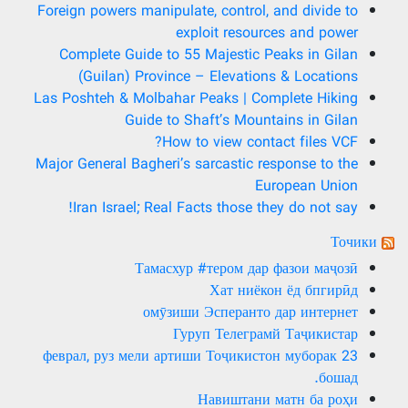
Foreign powers manipulate, control, and divide to
exploit resources and power
Complete Guide to 55 Majestic Peaks in Gilan
(Guilan) Province – Elevations & Locations
Las Poshteh & Molbahar Peaks | Complete Hiking
Guide to Shaft’s Mountains in Gilan
How to view contact files VCF?
Major General Bagheri’s sarcastic response to the
European Union
Iran Israel; Real Facts those they do not say!
Точики
Тамасхур #тером дар фазои маҷозӣ
Хат ниёкон ёд бпгирӣд
омӯзиши Эсперанто дар интернет
Гуруп Телеграмй Таҷикистар
23 феврал, руз мели артиши Тоҷикистон муборак
бошад.
Навиштани матн ба роҳи