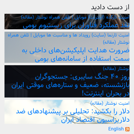
از دست دادید
امنیت
تارکده (اینترنت)
موبایل | تلفن همراه
نوشتار (مقاله)
نقد عملکرد فناوران برای زیستبوم بومی
امنیت
تارنما (سایت)
رویداد ها و مناسبت ها
موبایل | تلفن همراه
نوشتار (مقاله)
ضرورت هدایت اپلیکیشن‌های داخلی به
سمت استفاده از سامانه‌های بومی
نوشتار (مقاله)
روز ۴۰ جنگ سایبری: جستجوگران
بازنشسته، ضعیف و ستاره‌های موقتی ایران
در بحران اینترنت!
امنیت
نوشتار (مقاله)
دلار را بکشید: تحلیلی بر پیشنهادهای ضد
دلاریزاسیون اقتصاد ایران
English