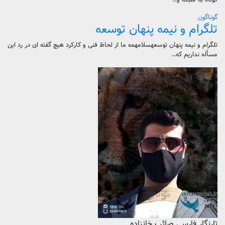
گوناگون
تلگرام و نیمه پنهان توسعه
تلگرام و نیمه پنهان توسعهسلامهمه ما از لحاظ فنی و کارکرد هیچ گفته ای در رد این
مسأله نداریم که…
تارنگار فارسی صائب خانزاده