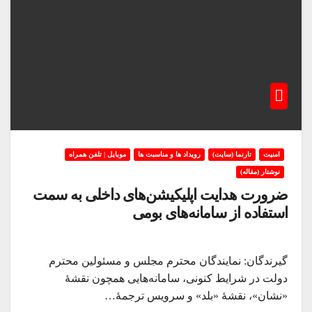
امنیت
تارنما (سایت)
رویداد ها و مناسبت ها
موبایل | تلفن همراه
نوشتار (مقاله)
ضرورت هدایت اپلیکیشن‌های داخلی به سمت
استفاده از سامانه‌های بومی
گیرندگان: نمایندگان محترم مجلس و مسئولین محترم
دولت در شرایط کنونی، سامانه‌هایی همچون نقشهٔ
«نشان»، نقشهٔ «بلد» و سرویس ترجمهٔ…