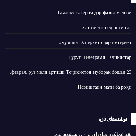
Тамасхур #тером дар фазои маҷозӣ
Хат ниёкон ёд бпгирӣд
омӯзиши Эсперанто дар интернет
Гуруп Телеграмй Таҷикистар
23 феврал, руз мели артиши Тоҷикистон муборак бошад.
Навиштани матн ба роҳи
نوشته‌های تازه
نقد عملکرد فناوران برای زیستبوم بومی