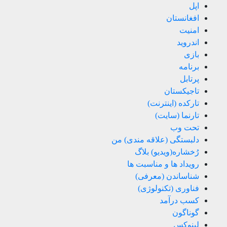
اپل
افغانستان
امنیت
اندروید
بازی
برنامه
پرتابل
تاجیکستان
تارکده (اینترنت)
تارنما (سایت)
تحت وب
دلبستگی (علاقه مندی) من
رُخشاره(ویدیو) بلاگ
رویداد ها و مناسبت ها
شناساندن (معرفی)
فناوری (تکنولوژی)
کسب درآمد
گوناگون
لینوکس