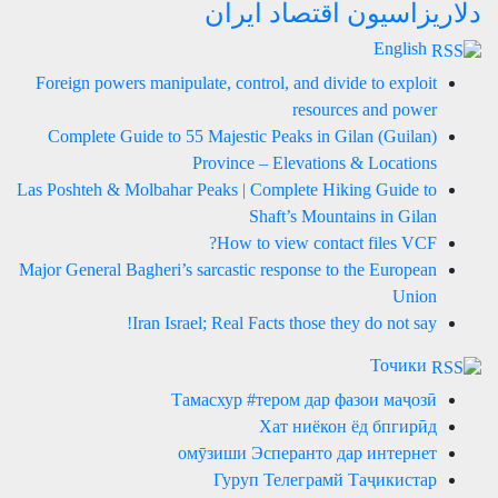
دلاریزاسیون اقتصاد ایران
English
Foreign powers manipulate, control, and divide to exploit
resources and power
Complete Guide to 55 Majestic Peaks in Gilan (Guilan)
Province – Elevations & Locations
Las Poshteh & Molbahar Peaks | Complete Hiking Guide to
Shaft’s Mountains in Gilan
How to view contact files VCF?
Major General Bagheri’s sarcastic response to the European
Union
Iran Israel; Real Facts those they do not say!
Точики
Тамасхур #тером дар фазои маҷозӣ
Хат ниёкон ёд бпгирӣд
омӯзиши Эсперанто дар интернет
Гуруп Телеграмй Таҷикистар