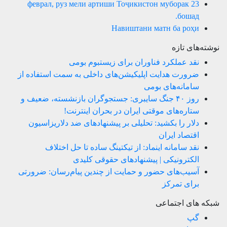
23 феврал, руз мели артиши Тоҷикистон муборак
бошад.
Навиштани матн ба роҳи
نوشته‌های تازه
نقد عملکرد فناوران برای زیستبوم بومی
ضرورت هدایت اپلیکیشن‌های داخلی به سمت استفاده از
سامانه‌های بومی
روز ۴۰ جنگ سایبری: جستجوگران بازنشسته، ضعیف و
ستاره‌های موقتی ایران در بحران اینترنت!
دلار را بکشید: تحلیلی بر پیشنهادهای ضد دلاریزاسیون
اقتصاد ایران
نقد سامانه اینماد: از تیکتینگ ساده تا حل اختلاف
الکترونیکی | پیشنهادهای حقوقی کلیدی
آسیب‌های حضور و حمایت از چندین پیام‌رسان: ضرورتی
برای تمرکز
شبکه های اجتماعی
گپ