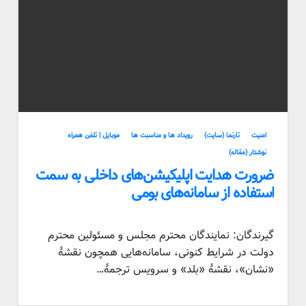
امنیت
تارنما (سایت)
رویداد ها و مناسبت ها
موبایل | تلفن همراه
نوشتار (مقاله)
ضرورت هدایت اپلیکیشن‌های داخلی به سمت
استفاده از سامانه‌های بومی
گیرندگان: نمایندگان محترم مجلس و مسئولین محترم
دولت در شرایط کنونی، سامانه‌هایی همچون نقشهٔ
«نشان»، نقشهٔ «بلد» و سرویس ترجمهٔ…