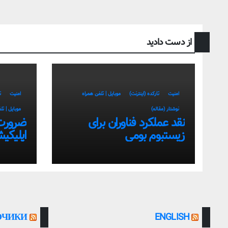
از دست دادید
امنیت
تارکده (اینترنت)
موبایل | تلفن همراه
امنیت
ت
نوشتار (مقاله)
موبایل | تل
نقد عملکرد فناوران برای
ضرورت
زیستبوم بومی
اپلیکی
سمت اس
بومی
ОЧИКИ
ENGLISH