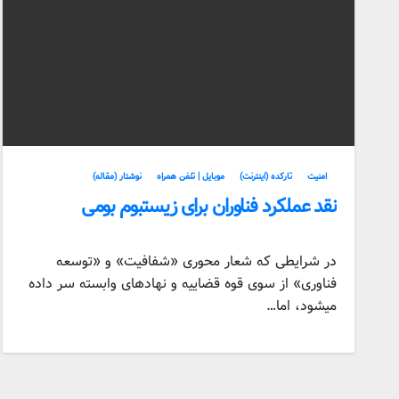
امنیت
تارکده (اینترنت)
موبایل | تلفن همراه
نوشتار (مقاله)
نقد عملکرد فناوران برای زیستبوم بومی
در شرایطی که شعار محوری «شفافیت» و «توسعه
فناوری» از سوی قوه قضاییه و نهادهای وابسته سر داده
میشود، اما…