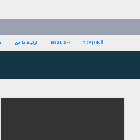
Ski
t
conten
ТОҶИКӢ
ENGLISH
ارتباط با من
ف