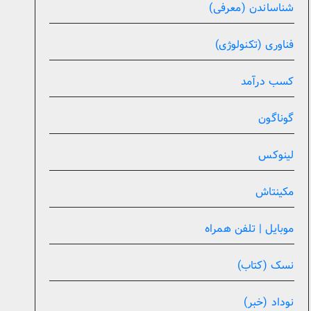
شناساندن (معرفی)
فناوری (تکنولوژی)
کسب درآمد
گوناگون
لینوکس
مکینتاش
موبایل | تلفن همراه
نسک (کتاب)
نوداد (خبر)