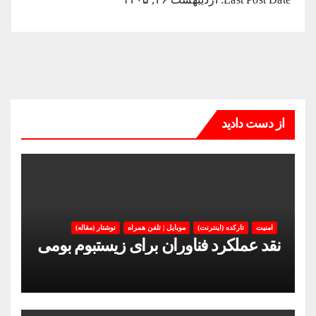
از دست دادید
امنیت
تارکده (اینترنت)
موبایل | تلفن همراه
نوشتار (مقاله)
نقد عملکرد فناوران برای زیستبوم بومی