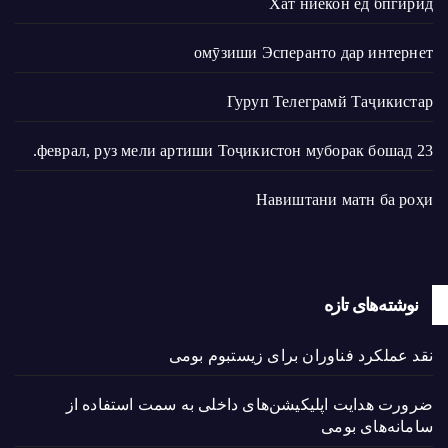
Хат ниёкон ёд бпгирӣд
омӯзиши Эсперанто дар интернет
Гуруп Телеграмй Таҷикистар
23 феврал, руз мели артиши Тоҷикистон муборак бошад.
Навиштани матн ба роҳи
نوشته‌های تازه
نقد عملکرد فناوران برای زیستبوم بومی
ضرورت هدایت اپلیکیشن‌های داخلی به سمت استفاده از
سامانه‌های بومی