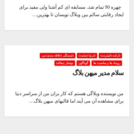
چهره 90 تمام شد. مسابقه ای کم آشنا ولی مفید برای
ایجاد رقابتی سالم بین وبلاگ نویسان تا بهترین…
تارکده (اینترنت)
تارنما (سایت)
دلبستگی (علاقه مندی) من
رویداد ها و مناسبت ها
گوناگون
نوشتار (مقاله)
سلام مدیر میهن بلاگ
من نویسنده وبلاگی هستم که کار بران من از سراسر دنیا
برای مشاهده آن می آیند اما قالبهای میهن بلاگ…