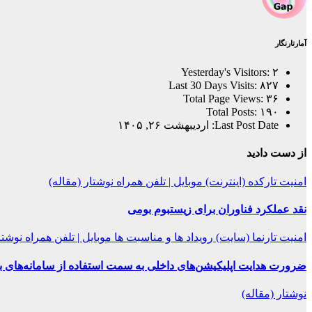
آمارتارنگار
Yesterday's Visitors:
۲
Last 30 Days Visits:
۸۲۷
Total Page Views:
۳۶
Total Posts:
۱۹۰
Last Post Date:
اردیبهشت ۲۶, ۱۴۰۵
از دست دادید
امنیت
تارکده (اینترنت)
موبایل | تلفن همراه
نوشتار (مقاله)
نقد عملکرد فناوران برای زیستبوم بومی
امنیت
تارنما (سایت)
رویداد ها و مناسبت ها
موبایل | تلفن همراه
نوشتا
ضرورت هدایت اپلیکیشن‌های داخلی به سمت استفاده از سامانه‌های 
نوشتار (مقاله)