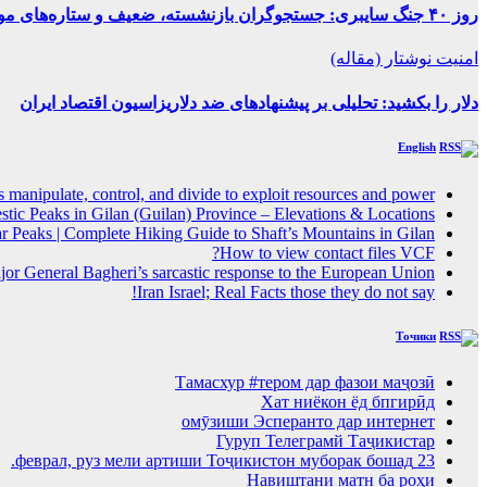
روز ۴۰ جنگ سایبری: جستجوگران بازنشسته، ضعیف و ستاره‌های موقتی ایران در بحران اینترنت!
امنیت
نوشتار (مقاله)
دلار را بکشید: تحلیلی بر پیشنهادهای ضد دلاریزاسیون اقتصاد ایران
English
 manipulate, control, and divide to exploit resources and power
tic Peaks in Gilan (Guilan) Province – Elevations & Locations
 Peaks | Complete Hiking Guide to Shaft’s Mountains in Gilan
How to view contact files VCF?
or General Bagheri’s sarcastic response to the European Union
Iran Israel; Real Facts those they do not say!
Точики
Тамасхур #тером дар фазои маҷозӣ
Хат ниёкон ёд бпгирӣд
омӯзиши Эсперанто дар интернет
Гуруп Телеграмй Таҷикистар
23 феврал, руз мели артиши Тоҷикистон муборак бошад.
Навиштани матн ба роҳи