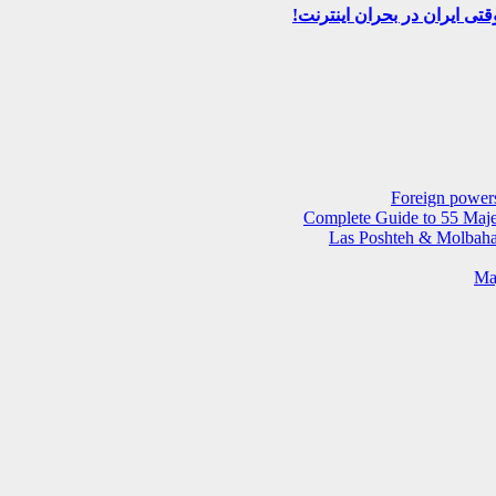
Foreign powers
Complete Guide to 55 Majes
Las Poshteh & Molbahar
Maj