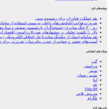
نوشته‌های تازه
نقد عملکرد فناوران برای زیستبوم بومی
ضرورت هدایت اپلیکیشن‌های داخلی به سمت استفاده از سامانه
روز ۴۰ جنگ سایبری: جستجوگران بازنشسته، ضعیف و ستاره‌های موقتی ایران در بحران اینترنت!
دلار را بکشید: تحلیلی بر پیشنهادهای ضد دلاریزاسیون اقتصاد ای
نقد سامانه اینماد: از تیکتینگ ساده تا حل اختلاف الکترونیکی |
آسیب‌های حضور و حمایت از چندین پیام‌رسان: ضرورتی برای ت
شبکه های اجتماعی
گپ
ویراستی
توییتر
نسیم رضوان
ایتا
بله
Vida.IM
سروش پلاس
تلگرام
داده های آزاد