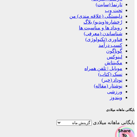
تارنما (سایت)
تحت وب
دلبستگی (علاقه مندی) من
رُخشاره(ویدیو) بلاگ
رویداد ها و مناسبت ها
شناساندن (معرفی)
فناوری (تکنولوژی)
کسب درآمد
گوناگون
لینوکس
مکینتاش
موبایل | تلفن همراه
نسک (کتاب)
نوداد (خبر)
نوشتار (مقاله)
ورزشی
ویندوز
بایگانی ماهانه میلادی
بایگانی ماهانه میلادی