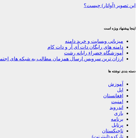
این تصویر (آواتار) چیست؟
اینجا پیشنهاد ویژه است
میزبانی وبسایت و خرید دامنه
دامنه های رایگان دات آی آر و دات کام
آموزشگاه خضراء رایانه رشت
ارزان ترین سرویس ارسال همزمان مطالب به شبکه های اجتم
دسته بندی نوشته ها
آموزش
اپل
افغانستان
امنیت
اندروید
بازی
برنامه
پرتابل
تاجیکستان
تارکده (اینترنت)