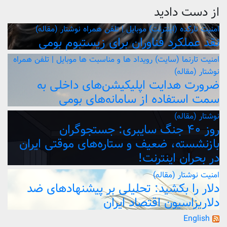
از دست دادید
امنیت
تارکده (اینترنت)
موبایل | تلفن همراه
نوشتار (مقاله)
نقد عملکرد فناوران برای زیستبوم بومی
امنیت
تارنما (سایت)
رویداد ها و مناسبت ها
موبایل | تلفن همراه
نوشتار (مقاله)
ضرورت هدایت اپلیکیشن‌های داخلی به
سمت استفاده از سامانه‌های بومی
نوشتار (مقاله)
روز ۴۰ جنگ سایبری: جستجوگران
بازنشسته، ضعیف و ستاره‌های موقتی ایران
در بحران اینترنت!
امنیت
نوشتار (مقاله)
دلار را بکشید: تحلیلی بر پیشنهادهای ضد
دلاریزاسیون اقتصاد ایران
English