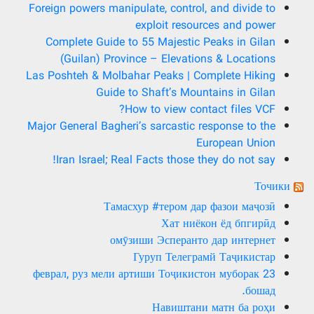
Foreign powers manipulate, control, and divide to
exploit resources and power
Complete Guide to 55 Majestic Peaks in Gilan
(Guilan) Province – Elevations & Locations
Las Poshteh & Molbahar Peaks | Complete Hiking
Guide to Shaft’s Mountains in Gilan
How to view contact files VCF?
Major General Bagheri’s sarcastic response to the
European Union
Iran Israel; Real Facts those they do not say!
Точики
Тамасхур #тером дар фазои маҷозӣ
Хат ниёкон ёд бпгирӣд
омӯзиши Эсперанто дар интернет
Гуруп Телеграмй Таҷикистар
23 феврал, руз мели артиши Тоҷикистон муборак
бошад.
Навиштани матн ба роҳи